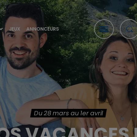
JEUX
ANNONCEURS
Du 28 mars au 1er avril
OS VACANCES E