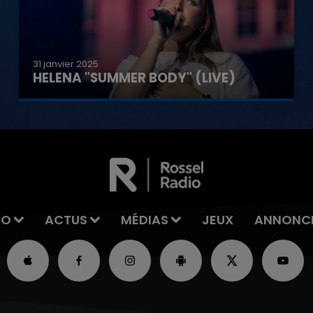
31 janvier 2025
HELENA "SUMMER BODY" (LIVE)
IO
ACTUS
MÉDIAS
JEUX
ANNONC