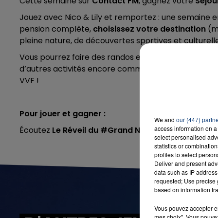
Cette semaine sur
Contact FM
, gagnez votre
Séjou
Jouez avec Nico & Lily et remportez : une semaine en
pension complète,
choisissez votre destination
(m
pleine nature, de découvertes sportives et culturell
Vous pourrez faire des randos et des visites en famill
d’autres activités encore comme le farniente au bord 
VVF !
Pour jouer et gagner :
We and
our (447) partn
access information on a 
Écoutez
Le Réveil du #Grand Nord
puis envoyez
RE
select personalised ad
statistics or combinatio
profiles to select person
Deliver and present adv
data such as IP address 
requested; Use precise g
based on information tra
Vous pouvez accepter en 
mes choix". Vous pouvez