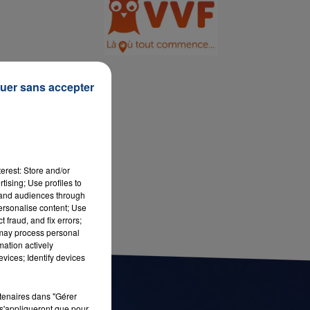
7h00 - 11h00
LA TEAM DE L'ÉTÉ
uer sans accepter
erest: Store and/or
tising; Use profiles to
tand audiences through
personalise content; Use
 fraud, and fix errors;
 may process personal
mation actively
vices; Identify devices
rtenaires dans "Gérer
s'appliqueront que pour