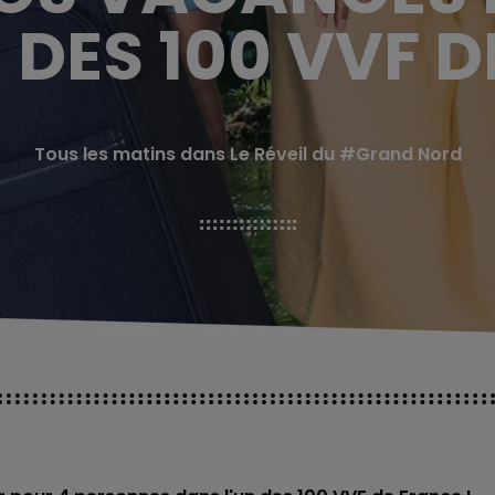
 DES 100 VVF D
Tous les matins dans Le Réveil du #Grand Nord