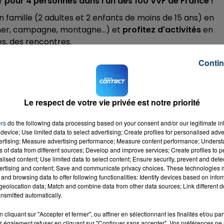
r pour 4 personnes dans l'un des 100 VVF de France !
 famille (2 adultes et 2 enfants de moins de 15 ans) en
er, campagne, montagne...) et
profitez d'activités
en
es, des rencontres.
e, mais aussi du surf, du Paddle, du VVT, du Rafting et bien
Contin
de la piscine. Il y en a pour tous les gouts parmi les 100
Le respect de votre vie privée est notre priorité
ers
do the following data processing based on your consent and/or our legitimate int
device; Use limited data to select advertising; Create profiles for personalised adver
VEIL
par SMS au
7.14.15
(2x0.75€ + prix d'un sms)
vertising; Measure advertising performance; Measure content performance; Unders
ns of data from different sources; Develop and improve services; Create profiles to 
alised content; Use limited data to select content; Ensure security, prevent and detect
ertising and content; Save and communicate privacy choices. These technologies
and browsing data to offer following functionalities: Identify devices based on infor
eolocation data; Match and combine data from other data sources; Link different de
nsmitted automatically.
cliquant sur "Accepter et fermer", ou affiner en sélectionnant les finalités et/ou pa
 également refuser en cliquant sur "Continuer sans accepter". Vos préférences ne 