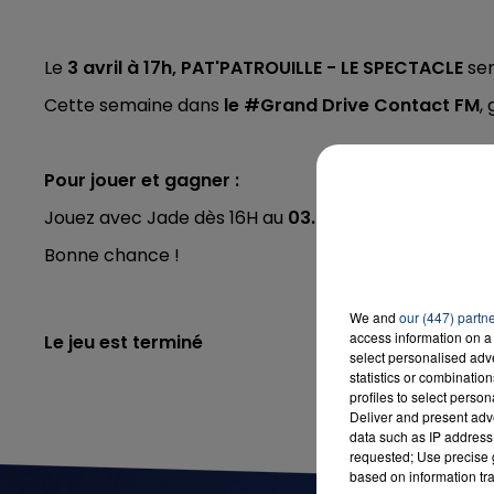
Le
3 avril à 17h, PAT'PATROUILLE - LE SPECTACLE
se
7h00 - 12h00
Cette semaine dans
le #Grand Drive Contact FM
,
LA TEAM DU WEEK-END
Pour jouer et gagner :
Jouez avec Jade dès 16H au
03.20.26.8000
ou en re
Bonne chance !
We and
our (447) partn
access information on a 
Le jeu est terminé
select personalised ad
statistics or combinatio
profiles to select person
Deliver and present adv
data such as IP address 
requested; Use precise g
based on information tra