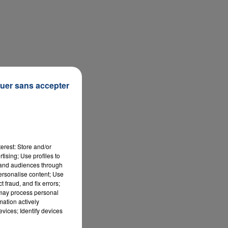
7h00 - 12h00
LA TEAM DU WEEK-END
uer sans accepter
erest: Store and/or
tising; Use profiles to
tand audiences through
personalise content; Use
 fraud, and fix errors;
 may process personal
mation actively
vices; Identify devices