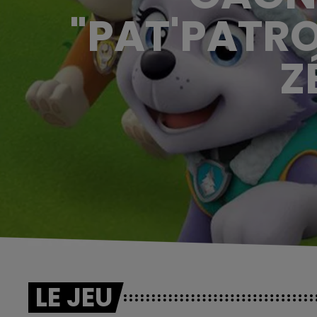
"PAT'PATRO
Z
LE JEU