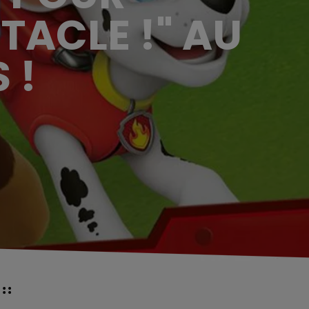
TACLE !" AU
 !