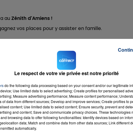
ra au
Zénith d'Amiens !
16h00 - 20h00
 gagnez vos places pour y assister en famille.
LA TEAM DU WEEK-END
Contin
mplissant le formulaire ci-dessous.
Le respect de votre vie privée est notre priorité
ers
do the following data processing based on your consent and/or our legitimate int
device; Use limited data to select advertising; Create profiles for personalised adver
vertising; Measure advertising performance; Measure content performance; Unders
ns of data from different sources; Develop and improve services; Create profiles to 
alised content; Use limited data to select content; Ensure security, prevent and detect
ertising and content; Save and communicate privacy choices. These technologies
and browsing data to offer following functionalities: Identify devices based on infor
eolocation data; Match and combine data from other data sources; Link different de
nsmitted automatically.