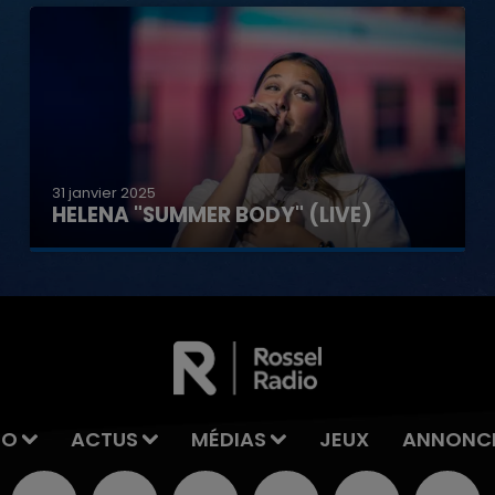
31 janvier 2025
HELENA "SUMMER BODY" (LIVE)
IO
ACTUS
MÉDIAS
JEUX
ANNONC