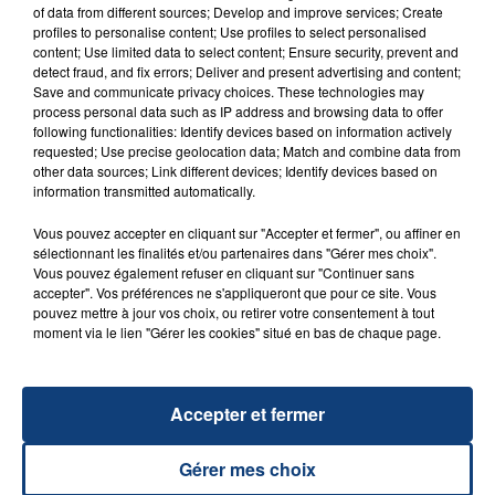
of data from different sources; Develop and improve services; Create
profiles to personalise content; Use profiles to select personalised
content; Use limited data to select content; Ensure security, prevent and
detect fraud, and fix errors; Deliver and present advertising and content;
Save and communicate privacy choices. These technologies may
process personal data such as IP address and browsing data to offer
following functionalities: Identify devices based on information actively
requested; Use precise geolocation data; Match and combine data from
other data sources; Link different devices; Identify devices based on
information transmitted automatically.
29 août 2025
LE MOT CASH !
Vous pouvez accepter en cliquant sur "Accepter et fermer", ou affiner en
sélectionnant les finalités et/ou partenaires dans "Gérer mes choix".
Vous pouvez également refuser en cliquant sur "Continuer sans
accepter". Vos préférences ne s'appliqueront que pour ce site. Vous
pouvez mettre à jour vos choix, ou retirer votre consentement à tout
moment via le lien "Gérer les cookies" situé en bas de chaque page.
Accepter et fermer
8 août 2026
Gérer mes choix
GAGNEZ VOS ENTRÉES EN FAMILLE À