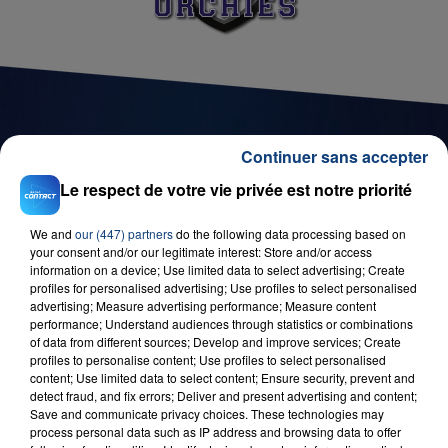
Continuer sans accepter
D'AUTRES JEUX
Le respect de votre vie privée est notre priorité
We and
our (447) partners
do the following data processing based on
your consent and/or our legitimate interest: Store and/or access
information on a device; Use limited data to select advertising; Create
profiles for personalised advertising; Use profiles to select personalised
advertising; Measure advertising performance; Measure content
performance; Understand audiences through statistics or combinations
of data from different sources; Develop and improve services; Create
profiles to personalise content; Use profiles to select personalised
content; Use limited data to select content; Ensure security, prevent and
detect fraud, and fix errors; Deliver and present advertising and content;
29 août 2025
Save and communicate privacy choices. These technologies may
LE MOT CASH !
process personal data such as IP address and browsing data to offer