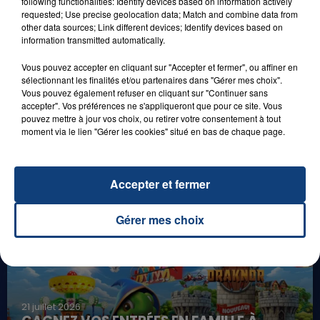
following functionalities: Identify devices based on information actively
requested; Use precise geolocation data; Match and combine data from
other data sources; Link different devices; Identify devices based on
information transmitted automatically.
Vous pouvez accepter en cliquant sur "Accepter et fermer", ou affiner en
sélectionnant les finalités et/ou partenaires dans "Gérer mes choix".
Vous pouvez également refuser en cliquant sur "Continuer sans
accepter". Vos préférences ne s'appliqueront que pour ce site. Vous
pouvez mettre à jour vos choix, ou retirer votre consentement à tout
1er août 2026
moment via le lien "Gérer les cookies" situé en bas de chaque page.
GAGNEZ VOS ENTRÉES POUR TOUTE LA
FAMILLE À PLOPSAQUA !
Accepter et fermer
Gérer mes choix
21 juillet 2026