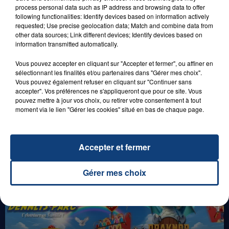
29 août 2025
process personal data such as IP address and browsing data to offer
LE MOT CASH !
following functionalities: Identify devices based on information actively
requested; Use precise geolocation data; Match and combine data from
other data sources; Link different devices; Identify devices based on
information transmitted automatically.
Vous pouvez accepter en cliquant sur "Accepter et fermer", ou affiner en
sélectionnant les finalités et/ou partenaires dans "Gérer mes choix".
Vous pouvez également refuser en cliquant sur "Continuer sans
accepter". Vos préférences ne s'appliqueront que pour ce site. Vous
pouvez mettre à jour vos choix, ou retirer votre consentement à tout
moment via le lien "Gérer les cookies" situé en bas de chaque page.
1er août 2026
GAGNEZ VOS ENTRÉES POUR TOUTE LA
FAMILLE À PLOPSAQUA !
Accepter et fermer
Gérer mes choix