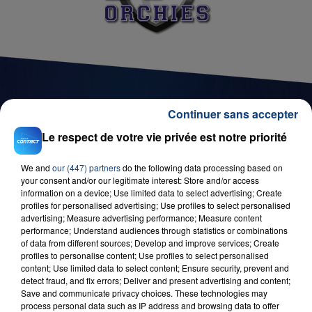
Continuer sans accepter
D'AUTRES JEUX
Le respect de votre vie privée est notre priorité
We and
our (447) partners
do the following data processing based on
your consent and/or our legitimate interest: Store and/or access
information on a device; Use limited data to select advertising; Create
profiles for personalised advertising; Use profiles to select personalised
advertising; Measure advertising performance; Measure content
performance; Understand audiences through statistics or combinations
of data from different sources; Develop and improve services; Create
profiles to personalise content; Use profiles to select personalised
content; Use limited data to select content; Ensure security, prevent and
detect fraud, and fix errors; Deliver and present advertising and content;
29 août 2025
Save and communicate privacy choices. These technologies may
LE MOT CASH !
process personal data such as IP address and browsing data to offer