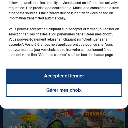
following functionalities: Identify devices based on information actively
requested; Use precise geolocation data; Match and combine data from
other data sources; Link different devices; Identify devices based on
information transmitted automatically.
Vous pouvez accepter en cliquant sur "Accepter et fermer", ou affiner en
sélectionnant les finalités et/ou partenaires dans "Gérer mes choix".
Vous pouvez également refuser en cliquant sur "Continuer sans
accepter". Vos préférences ne s'appliqueront que pour ce site. Vous
pouvez mettre à jour vos choix, ou retirer votre consentement à tout
moment via le lien "Gérer les cookies" situé en bas de chaque page.
1er août 2026
GAGNEZ VOS ENTRÉES POUR TOUTE LA
FAMILLE À PLOPSAQUA !
Accepter et fermer
Gérer mes choix
21 juillet 2026