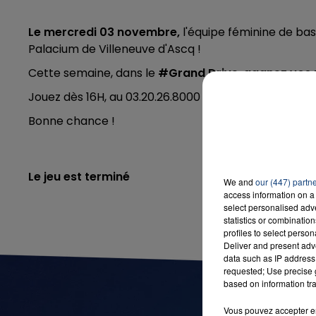
Le mercredi 03 novembre,
l'équipe féminine de bas
Palacium de Villeneuve d'Ascq !
Cette semaine, dans
le
#Grand Drive
,
gagnez vos 
Jouez dès 16H, au 03.20.26.8000 ou en remplissant le
Bonne chance !
Le jeu est terminé
We and
our (447) partn
access information on a 
select personalised ad
statistics or combinatio
profiles to select person
Deliver and present adv
data such as IP address 
requested; Use precise g
based on information tra
Vous pouvez accepter en 