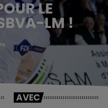
POUR LE
SBVA-LM !
scq
AVEC