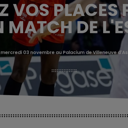
 VOS PLACES 
 MATCH DE L'E
 mercredi 03 novembre au Palacium de Villeneuve d'A