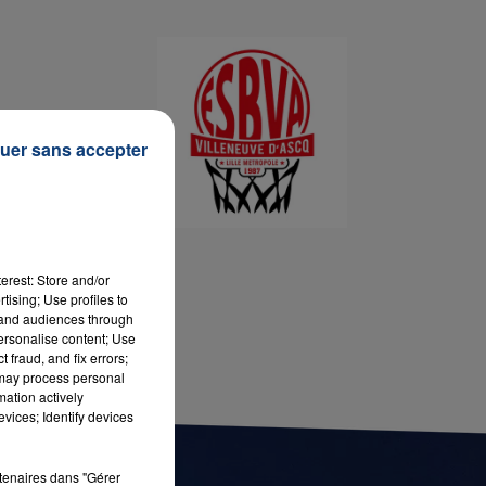
7h00 - 11h00
LA TEAM DE L'ÉTÉ
uer sans accepter
erest: Store and/or
tising; Use profiles to
tand audiences through
personalise content; Use
 fraud, and fix errors;
 may process personal
mation actively
vices; Identify devices
rtenaires dans "Gérer