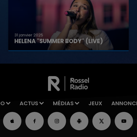
31 janvier 2025
HELENA "SUMMER BODY" (LIVE)
IO
ACTUS
MÉDIAS
JEUX
ANNONC