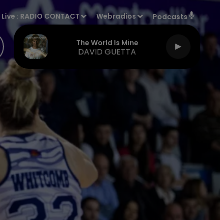
Live :
RADIO CONTACT
Webradios
Podcasts
The World Is Mine
DAVID GUETTA