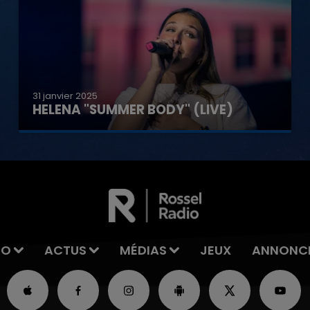
31 janvier 2025
HELENA "SUMMER BODY" (LIVE)
IO
ACTUS
MÉDIAS
JEUX
ANNONC