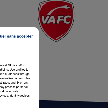
7h00 - 11h00
LA TEAM DE L'ÉTÉ
uer sans accepter
erest: Store and/or
tising; Use profiles to
tand audiences through
personalise content; Use
 fraud, and fix errors;
 may process personal
mation actively
vices; Identify devices