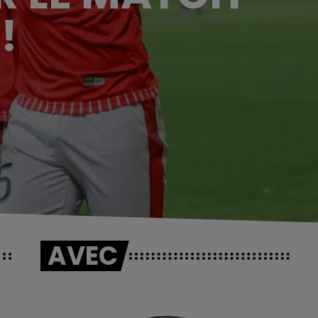
!
AVEC