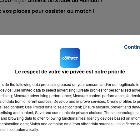
 Club
reçoit
Amiens
au
Stade du Hainaut !
 vos places pour assister au match
!
le
03.20.26.8000
au signal de Jade ou remplissez le
Contin
Le respect de votre vie privée est notre priorité
ers
do the following data processing based on your consent and/or our legitimate int
device; Use limited data to select advertising; Create profiles for personalised adver
vertising; Measure advertising performance; Measure content performance; Unders
ns of data from different sources; Develop and improve services; Create profiles to 
alised content; Use limited data to select content; Ensure security, prevent and detect
ertising and content; Save and communicate privacy choices. These technologies
and browsing data to offer following functionalities: Identify devices based on infor
eolocation data; Match and combine data from other data sources; Link different de
nsmitted automatically.