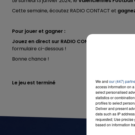
Le samedi 13 janvier 2024, le
Valenciennes Football
Cette semaine, écoutez RADIO CONTACT et
gagnez
Pour jouer et gagner :
Jouez en direct sur RADIO CONTACT
en appelant 
formulaire ci-dessous !
Bonne chance !
We and
our (447) partn
Le jeu est terminé
access information on a 
select personalised ad
statistics or combinatio
profiles to select person
Deliver and present adv
data such as IP address 
requested; Use precise g
based on information tra