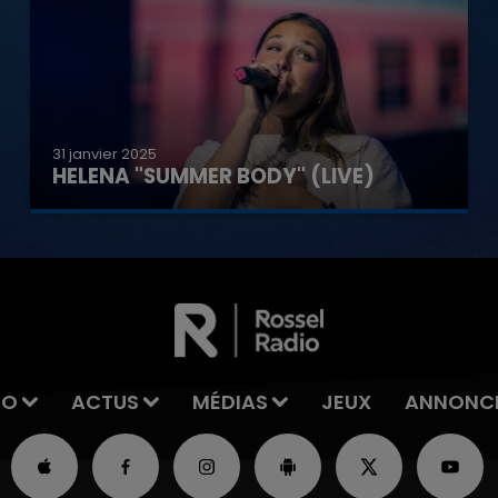
31 janvier 2025
HELENA "SUMMER BODY" (LIVE)
IO
ACTUS
MÉDIAS
JEUX
ANNONC