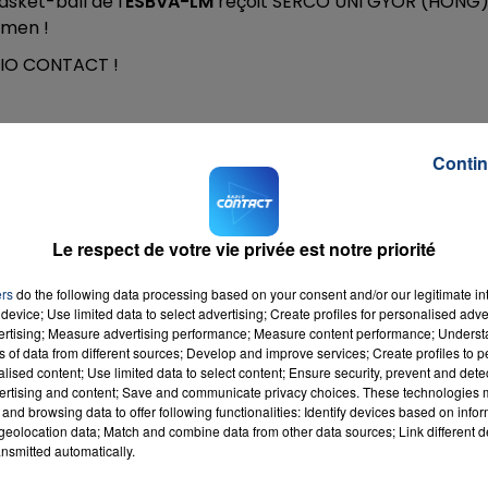
asket-ball de l'
ESBVA-LM
reçoit SERCO UNI GYOR (HONG
omen !
ADIO CONTACT !
16h00 - 20h00
LA TEAM DU WEEK-END
Contin
Le respect de votre vie privée est notre priorité
ers
do the following data processing based on your consent and/or our legitimate int
device; Use limited data to select advertising; Create profiles for personalised adver
vertising; Measure advertising performance; Measure content performance; Unders
ns of data from different sources; Develop and improve services; Create profiles to 
alised content; Use limited data to select content; Ensure security, prevent and detect
ertising and content; Save and communicate privacy choices. These technologies
and browsing data to offer following functionalities: Identify devices based on infor
eolocation data; Match and combine data from other data sources; Link different de
nsmitted automatically.