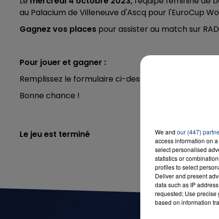
Le
mercredi 4 octobre 2023,
l'équipe féminine de b
au Palacium de Villeneuve d'Ascq pour l'EuroCup W
Gagnez vos places
pour assister au match sur R
7h00 - 12h00
LA TEAM DU WEEK-END
Pour jouer et gagner :
Remplissez le formulaire ci-dessous !
Bonne chance !
We and
our (447) partn
Le jeu est terminé
access information on a 
select personalised ad
statistics or combinatio
profiles to select person
Deliver and present adv
data such as IP address 
requested; Use precise g
based on information tra