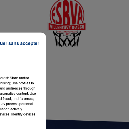
)
7h00 - 12h00
LA TEAM DU WEEK-END
uer sans accepter
erest: Store and/or
tising; Use profiles to
tand audiences through
personalise content; Use
 fraud, and fix errors;
 may process personal
mation actively
vices; Identify devices