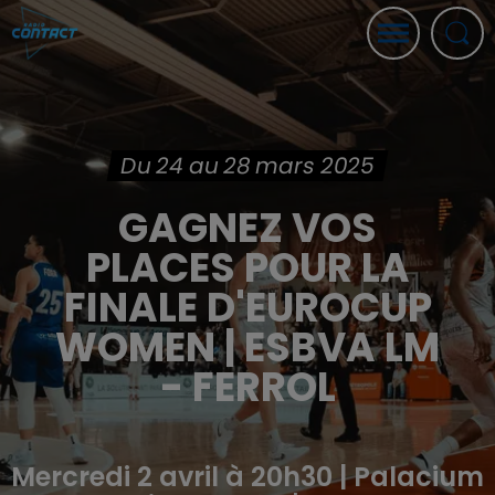
Du 24 au 28 mars 2025
GAGNEZ VOS
PLACES POUR LA
FINALE D'EUROCUP
WOMEN | ESBVA LM
- FERROL
Mercredi 2 avril à 20h30 | Palacium