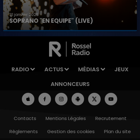
31 janvier 2025
SOPRANO "EN EQUIPE" (LIVE)
00 - 12h00
16h00 
 DU WEEK-END
LA TEAM D
RADIO
ACTUS
MÉDIAS
JEUX
ANNONCEURS
Contacts
Mentions Légales
Recrutement
Règlements
Gestion des cookies
Plan du site