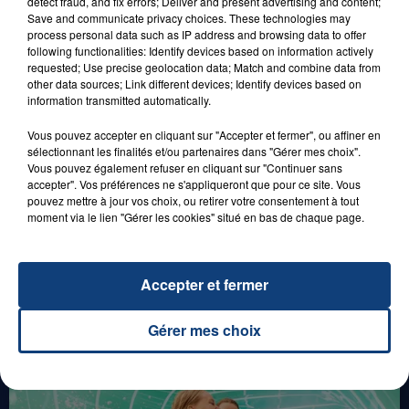
detect fraud, and fix errors; Deliver and present advertising and content;
Save and communicate privacy choices. These technologies may
process personal data such as IP address and browsing data to offer
following functionalities: Identify devices based on information actively
29 août 2025
requested; Use precise geolocation data; Match and combine data from
LE MOT CASH !
other data sources; Link different devices; Identify devices based on
information transmitted automatically.
Vous pouvez accepter en cliquant sur "Accepter et fermer", ou affiner en
sélectionnant les finalités et/ou partenaires dans "Gérer mes choix".
Vous pouvez également refuser en cliquant sur "Continuer sans
accepter". Vos préférences ne s'appliqueront que pour ce site. Vous
pouvez mettre à jour vos choix, ou retirer votre consentement à tout
moment via le lien "Gérer les cookies" situé en bas de chaque page.
0h00
GAGNEZ VOS ENTRÉES EN FAMILLE À
Accepter et fermer
BAGATELLE !
Gérer mes choix