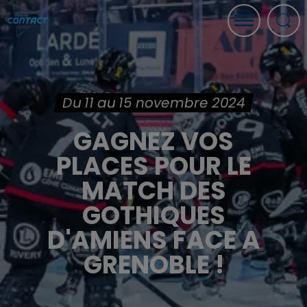
Du 11 au 15 novembre 2024
GAGNEZ VOS
PLACES POUR LE
MATCH DES
GOTHIQUES
D'AMIENS FACE A
GRENOBLE !