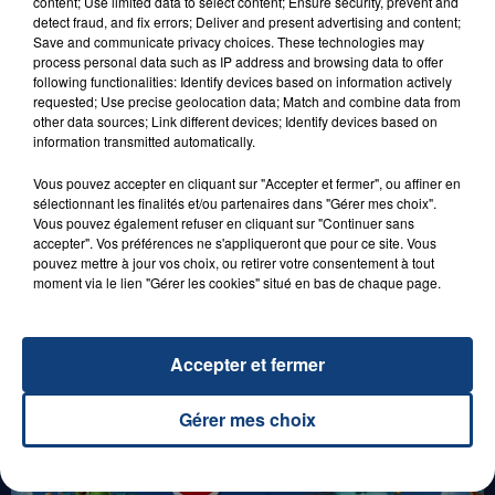
content; Use limited data to select content; Ensure security, prevent and
detect fraud, and fix errors; Deliver and present advertising and content;
Save and communicate privacy choices. These technologies may
process personal data such as IP address and browsing data to offer
following functionalities: Identify devices based on information actively
requested; Use precise geolocation data; Match and combine data from
29 août 2025
other data sources; Link different devices; Identify devices based on
LE MOT CASH !
information transmitted automatically.
Vous pouvez accepter en cliquant sur "Accepter et fermer", ou affiner en
sélectionnant les finalités et/ou partenaires dans "Gérer mes choix".
Vous pouvez également refuser en cliquant sur "Continuer sans
accepter". Vos préférences ne s'appliqueront que pour ce site. Vous
pouvez mettre à jour vos choix, ou retirer votre consentement à tout
moment via le lien "Gérer les cookies" situé en bas de chaque page.
1er août 2026
Accepter et fermer
GAGNEZ VOS ENTRÉES POUR TOUTE LA
FAMILLE À PLOPSAQUA !
Gérer mes choix