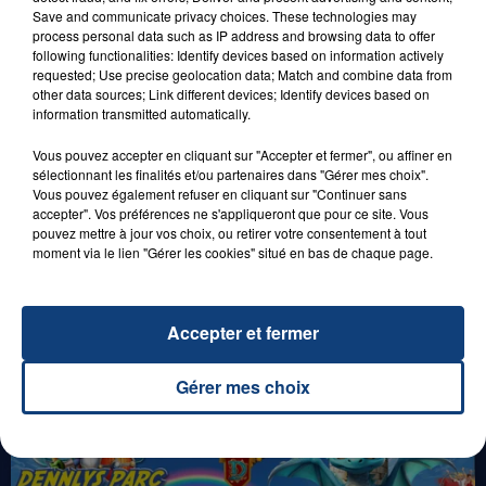
Save and communicate privacy choices. These technologies may
process personal data such as IP address and browsing data to offer
29 août 2025
following functionalities: Identify devices based on information actively
LE MOT CASH !
requested; Use precise geolocation data; Match and combine data from
other data sources; Link different devices; Identify devices based on
information transmitted automatically.
Vous pouvez accepter en cliquant sur "Accepter et fermer", ou affiner en
sélectionnant les finalités et/ou partenaires dans "Gérer mes choix".
Vous pouvez également refuser en cliquant sur "Continuer sans
accepter". Vos préférences ne s'appliqueront que pour ce site. Vous
pouvez mettre à jour vos choix, ou retirer votre consentement à tout
moment via le lien "Gérer les cookies" situé en bas de chaque page.
1er août 2026
GAGNEZ VOS ENTRÉES POUR TOUTE LA
Accepter et fermer
FAMILLE À PLOPSAQUA !
Gérer mes choix