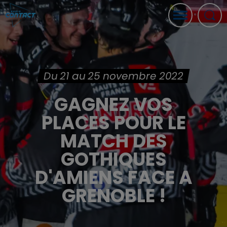
Du 21 au 25 novembre 2022
GAGNEZ VOS
PLACES POUR LE
MATCH DES
GOTHIQUES
D'AMIENS FACE A
GRENOBLE !