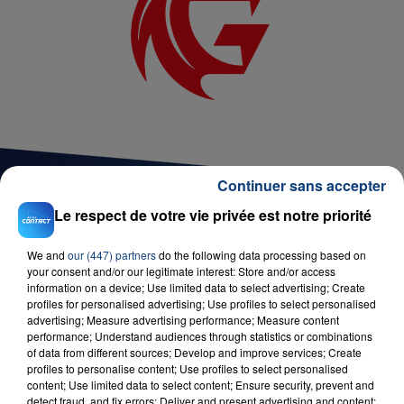
Continuer sans accepter
Le respect de votre vie privée est notre priorité
D'AUTRES JEUX
We and
our (447) partners
do the following data processing based on
your consent and/or our legitimate interest: Store and/or access
information on a device; Use limited data to select advertising; Create
profiles for personalised advertising; Use profiles to select personalised
advertising; Measure advertising performance; Measure content
performance; Understand audiences through statistics or combinations
of data from different sources; Develop and improve services; Create
profiles to personalise content; Use profiles to select personalised
content; Use limited data to select content; Ensure security, prevent and
detect fraud, and fix errors; Deliver and present advertising and content;