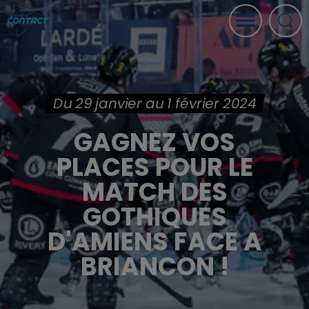
Du 29 janvier au 1 février 2024
GAGNEZ VOS
PLACES POUR LE
MATCH DES
GOTHIQUES
D'AMIENS FACE A
BRIANCON !