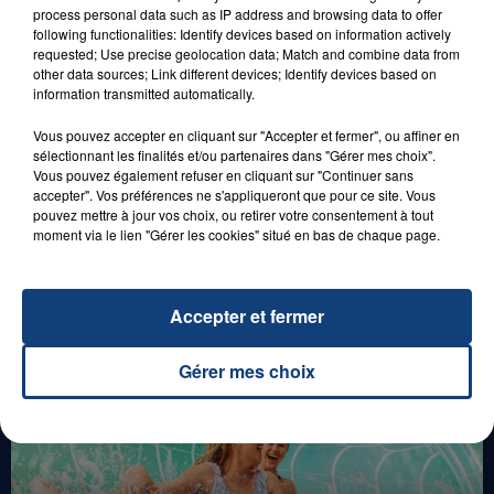
29 août 2025
process personal data such as IP address and browsing data to offer
LE MOT CASH !
following functionalities: Identify devices based on information actively
requested; Use precise geolocation data; Match and combine data from
other data sources; Link different devices; Identify devices based on
information transmitted automatically.
Vous pouvez accepter en cliquant sur "Accepter et fermer", ou affiner en
sélectionnant les finalités et/ou partenaires dans "Gérer mes choix".
Vous pouvez également refuser en cliquant sur "Continuer sans
accepter". Vos préférences ne s'appliqueront que pour ce site. Vous
pouvez mettre à jour vos choix, ou retirer votre consentement à tout
moment via le lien "Gérer les cookies" situé en bas de chaque page.
0h00
GAGNEZ VOS ENTRÉES EN FAMILLE À
BAGATELLE !
Accepter et fermer
Gérer mes choix