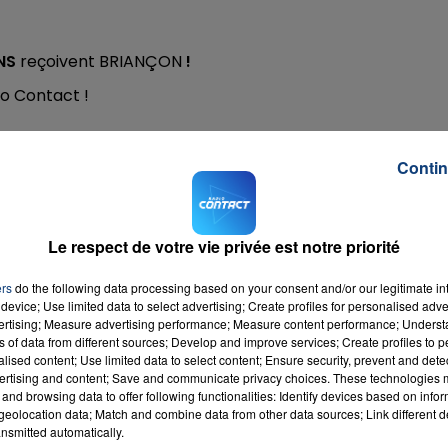
ENS
reçoivent BRIANÇON
!
16h00 - 20h00
io Contact !
LA TEAM DU WEEK-END
Contin
rect avec Jade
dès 16h en appelant le
03 20 26 8000
Le respect de votre vie privée est notre priorité
ers
do the following data processing based on your consent and/or our legitimate int
device; Use limited data to select advertising; Create profiles for personalised adver
vertising; Measure advertising performance; Measure content performance; Unders
ns of data from different sources; Develop and improve services; Create profiles to 
alised content; Use limited data to select content; Ensure security, prevent and detect
ertising and content; Save and communicate privacy choices. These technologies
and browsing data to offer following functionalities: Identify devices based on infor
eolocation data; Match and combine data from other data sources; Link different de
nsmitted automatically.