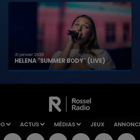
31 janvier 2025
HELENA "SUMMER BODY" (LIVE)
IO
ACTUS
MÉDIAS
JEUX
ANNONC