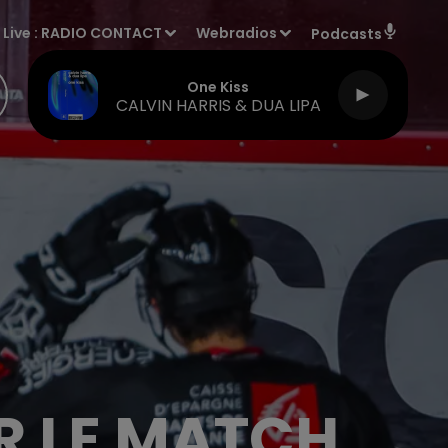
Live :
RADIO CONTACT
Webradios
Podcasts
Des Fleurs
TOVE LO & STROMAE
R LE MATCH