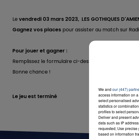
Le
vendredi 03 mars
2023, LES GOTHIQUES D'AMI
7h00 - 12h00
Gagnez vos places
pour assister au match sur Rad
LA TEAM DU WEEK-END
Pour jouer et gagner :
Remplissez le formulaire ci-dessous, ou
jouez en di
Bonne chance !
We and
our (447) partn
access information on a 
Le jeu est terminé
select personalised ad
statistics or combinatio
profiles to select person
Deliver and present adv
data such as IP address 
requested; Use precise g
based on information tra