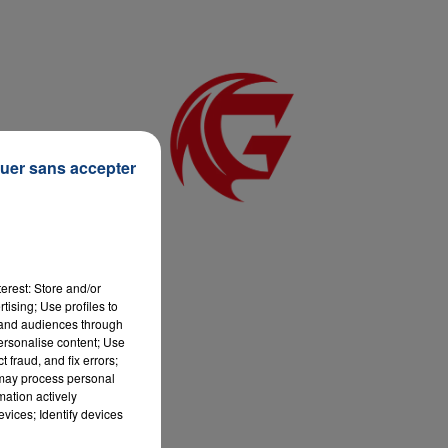
7h00 - 12h00
LA TEAM DU WEEK-END
uer sans accepter
erest: Store and/or
tising; Use profiles to
tand audiences through
personalise content; Use
 fraud, and fix errors;
 may process personal
mation actively
vices; Identify devices