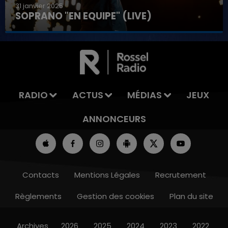
31 janvier 2025
SOPRANO "EN EQUIPE" (LIVE)
00 - 12h00
16h00 
 DU WEEK-END
LA TEAM D
RADIO
ACTUS
MÉDIAS
JEUX
ANNONCEURS
Contacts
Mentions Légales
Recrutement
Règlements
Gestion des cookies
Plan du site
Archives
2026
2025
2024
2023
2022