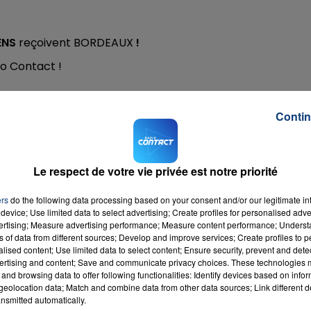
ENS
reçoivent BORDEAUX
!
io Contact !
Contin
rect avec Jade
dès 16h en appelant le
03 20 26 8000
Le respect de votre vie privée est notre priorité
ers
do the following data processing based on your consent and/or our legitimate int
device; Use limited data to select advertising; Create profiles for personalised adver
vertising; Measure advertising performance; Measure content performance; Unders
ns of data from different sources; Develop and improve services; Create profiles to 
alised content; Use limited data to select content; Ensure security, prevent and detect
ertising and content; Save and communicate privacy choices. These technologies
and browsing data to offer following functionalities: Identify devices based on infor
eolocation data; Match and combine data from other data sources; Link different de
nsmitted automatically.