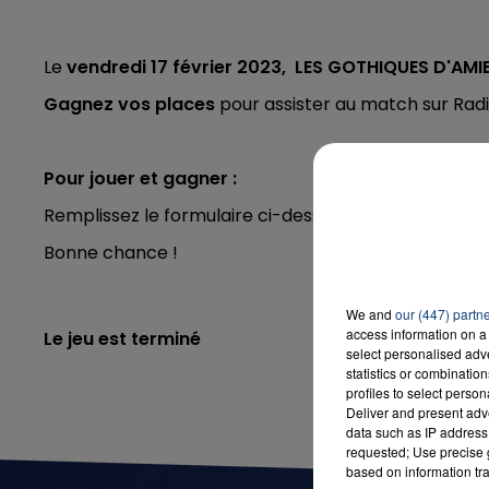
Le
vendredi 17 février
2023, LES GOTHIQUES D'AMI
Gagnez vos places
pour assister au match sur Rad
Pour jouer et gagner :
Remplissez le formulaire ci-dessous, ou
jouez en di
Bonne chance !
We and
our (447) partn
access information on a 
Le jeu est terminé
select personalised ad
statistics or combinatio
profiles to select person
Deliver and present adv
data such as IP address 
requested; Use precise g
based on information tra