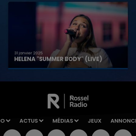
31 janvier 2025
HELENA "SUMMER BODY" (LIVE)
IO
ACTUS
MÉDIAS
JEUX
ANNONC