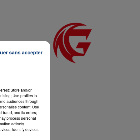
7h00 - 11h00
LA TEAM DE L'ÉTÉ
uer sans accepter
erest: Store and/or
tising; Use profiles to
tand audiences through
personalise content; Use
 fraud, and fix errors;
 may process personal
mation actively
vices; Identify devices