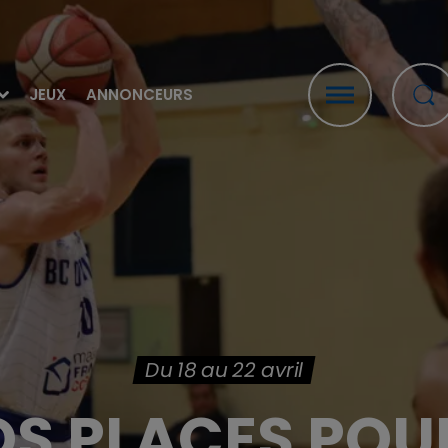
JEUX
ANNONCEURS
Du 18 au 22 avril
S PLACES POU