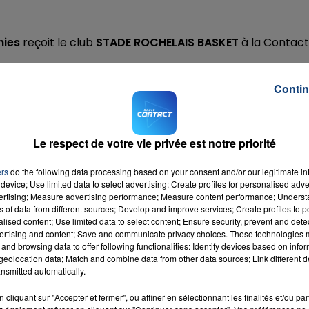
hies
reçoit le club
STADE ROCHELAIS BASKET
à la Contact
!
plissant le formulaire ci-dessous.
Contin
Le respect de votre vie privée est notre priorité
ers
do the following data processing based on your consent and/or our legitimate int
device; Use limited data to select advertising; Create profiles for personalised adver
vertising; Measure advertising performance; Measure content performance; Unders
ns of data from different sources; Develop and improve services; Create profiles to 
alised content; Use limited data to select content; Ensure security, prevent and detect
ertising and content; Save and communicate privacy choices. These technologies
and browsing data to offer following functionalities: Identify devices based on infor
eolocation data; Match and combine data from other data sources; Link different de
nsmitted automatically.
cliquant sur "Accepter et fermer", ou affiner en sélectionnant les finalités et/ou pa