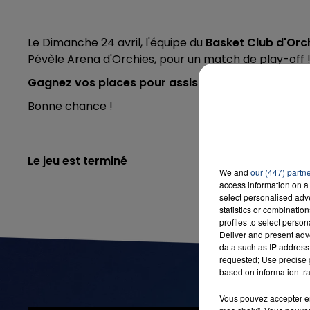
Le Dimanche 24 avril,
l'équipe du
Basket Club d'Orc
Pévèle Arena d'Orchies, pour un match de play-off 
Gagnez vos places pour assister au match
en rem
Bonne chance !
Le jeu est terminé
We and
our (447) partn
access information on a 
select personalised ad
statistics or combinatio
profiles to select person
Deliver and present adv
data such as IP address 
requested; Use precise g
based on information tra
Vous pouvez accepter en 