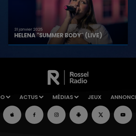
31 janvier 2025
HELENA "SUMMER BODY" (LIVE)
IO
ACTUS
MÉDIAS
JEUX
ANNONC