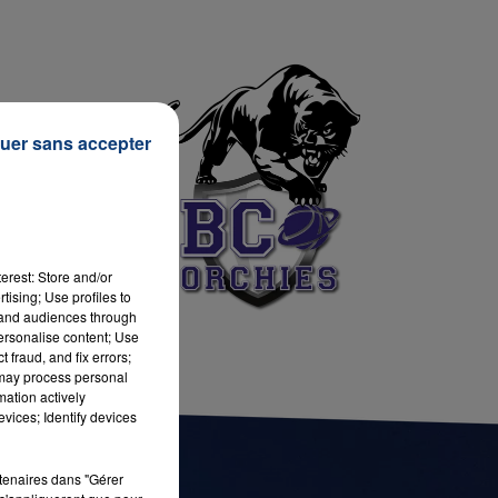
7h00 - 11h00
LA TEAM DE L'ÉTÉ
uer sans accepter
erest: Store and/or
tising; Use profiles to
tand audiences through
personalise content; Use
 fraud, and fix errors;
 may process personal
mation actively
vices; Identify devices
rtenaires dans "Gérer