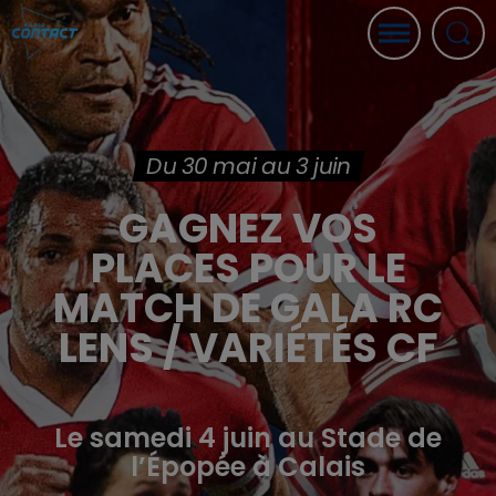
Du 30 mai au 3 juin
GAGNEZ VOS
PLACES POUR LE
MATCH DE GALA RC
LENS / VARIÉTÉS CF
Le samedi 4 juin au Stade de
l’Épopée à Calais