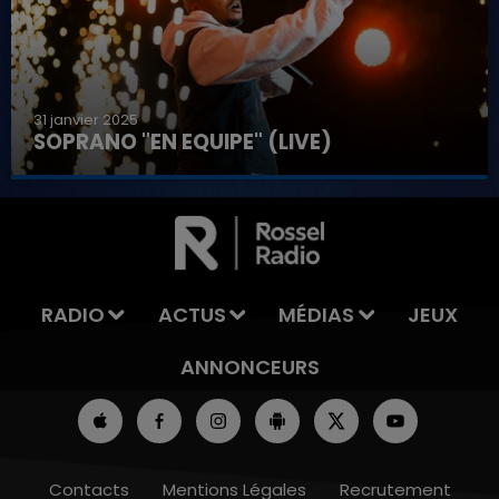
31 janvier 2025
SOPRANO "EN EQUIPE" (LIVE)
7h00 - 11h00
LA TEAM DE L'ÉTÉ
RADIO
ACTUS
MÉDIAS
JEUX
ANNONCEURS
Contacts
Mentions Légales
Recrutement