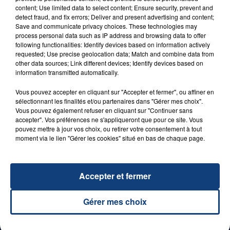
content; Use limited data to select content; Ensure security, prevent and
detect fraud, and fix errors; Deliver and present advertising and content;
Save and communicate privacy choices. These technologies may
process personal data such as IP address and browsing data to offer
following functionalities: Identify devices based on information actively
requested; Use precise geolocation data; Match and combine data from
29 août 2025
other data sources; Link different devices; Identify devices based on
LE MOT CASH !
information transmitted automatically.
Vous pouvez accepter en cliquant sur "Accepter et fermer", ou affiner en
sélectionnant les finalités et/ou partenaires dans "Gérer mes choix".
Vous pouvez également refuser en cliquant sur "Continuer sans
accepter". Vos préférences ne s'appliqueront que pour ce site. Vous
pouvez mettre à jour vos choix, ou retirer votre consentement à tout
moment via le lien "Gérer les cookies" situé en bas de chaque page.
Accepter et fermer
1er août 2026
GAGNEZ VOS ENTRÉES POUR TOUTE LA
FAMILLE À PLOPSAQUA !
Gérer mes choix