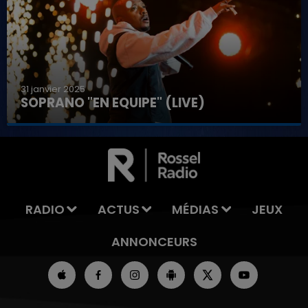
31 janvier 2025
SOPRANO "EN EQUIPE" (LIVE)
7h00 - 11h00
LA TEAM DE L'ÉTÉ
RADIO
ACTUS
MÉDIAS
JEUX
ANNONCEURS