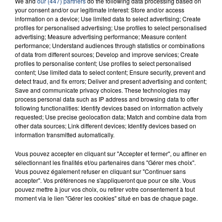
We and
our (447) partners
do the following data processing based on
your consent and/or our legitimate interest: Store and/or access
information on a device; Use limited data to select advertising; Create
profiles for personalised advertising; Use profiles to select personalised
advertising; Measure advertising performance; Measure content
performance; Understand audiences through statistics or combinations
of data from different sources; Develop and improve services; Create
profiles to personalise content; Use profiles to select personalised
content; Use limited data to select content; Ensure security, prevent and
D'AUTRES JEUX
detect fraud, and fix errors; Deliver and present advertising and content;
Save and communicate privacy choices. These technologies may
process personal data such as IP address and browsing data to offer
following functionalities: Identify devices based on information actively
requested; Use precise geolocation data; Match and combine data from
other data sources; Link different devices; Identify devices based on
information transmitted automatically.
Vous pouvez accepter en cliquant sur "Accepter et fermer", ou affiner en
sélectionnant les finalités et/ou partenaires dans "Gérer mes choix".
Vous pouvez également refuser en cliquant sur "Continuer sans
accepter". Vos préférences ne s'appliqueront que pour ce site. Vous
pouvez mettre à jour vos choix, ou retirer votre consentement à tout
29 août 2025
LE MOT CASH !
moment via le lien "Gérer les cookies" situé en bas de chaque page.