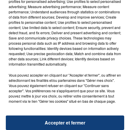
profiles for personalised advertising; Use profiles to select personalised
advertising; Measure advertising performance; Measure content
performance; Understand audiences through statistics or combinations
D'AUTRES JEUX
of data from different sources; Develop and improve services; Create
profiles to personalise content; Use profiles to select personalised
content; Use limited data to select content; Ensure security, prevent and
detect fraud, and fix errors; Deliver and present advertising and content;
Save and communicate privacy choices. These technologies may
process personal data such as IP address and browsing data to offer
following functionalities: Identify devices based on information actively
requested; Use precise geolocation data; Match and combine data from
other data sources; Link different devices; Identify devices based on
information transmitted automatically.
Vous pouvez accepter en cliquant sur "Accepter et fermer", ou affiner en
sélectionnant les finalités et/ou partenaires dans "Gérer mes choix".
29 août 2025
Vous pouvez également refuser en cliquant sur "Continuer sans
LE MOT CASH !
accepter". Vos préférences ne s'appliqueront que pour ce site. Vous
pouvez mettre à jour vos choix, ou retirer votre consentement à tout
moment via le lien "Gérer les cookies" situé en bas de chaque page.
Accepter et fermer