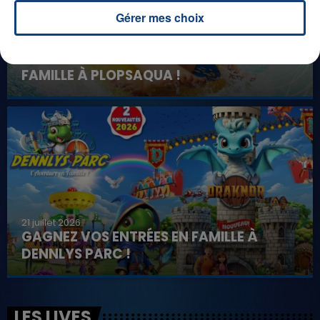
Gérer mes choix
1er août 2026
GAGNEZ VOS ENTRÉES POUR TOUTE LA
FAMILLE À PLOPSAQUA !
21 juillet 2026
GAGNEZ VOS ENTRÉES EN FAMILLE À
DENNLYS PARC !
LES LIVES