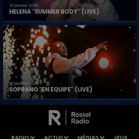
31 janvier 2025
HELENA "SUMMER BODY" (LIVE)
31 janvier 2025
SOPRANO "EN EQUIPE" (LIVE)
7h00 - 11h00
LA TEAM DE L'ÉTÉ
RADIO
ACTUS
MÉDIAS
JEUX