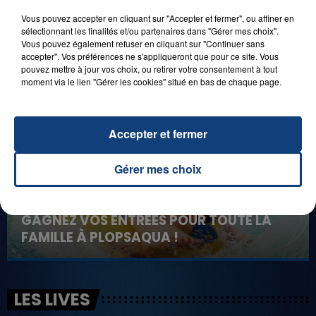
Vous pouvez accepter en cliquant sur "Accepter et fermer", ou affiner en
8 août 2026
sélectionnant les finalités et/ou partenaires dans "Gérer mes choix".
GAGNEZ VOS ENTRÉES EN FAMILLE À
Vous pouvez également refuser en cliquant sur "Continuer sans
accepter". Vos préférences ne s'appliqueront que pour ce site. Vous
BAGATELLE !
pouvez mettre à jour vos choix, ou retirer votre consentement à tout
moment via le lien "Gérer les cookies" situé en bas de chaque page.
Accepter et fermer
Gérer mes choix
1er août 2026
GAGNEZ VOS ENTRÉES POUR TOUTE LA
FAMILLE À PLOPSAQUA !
LES LIVES