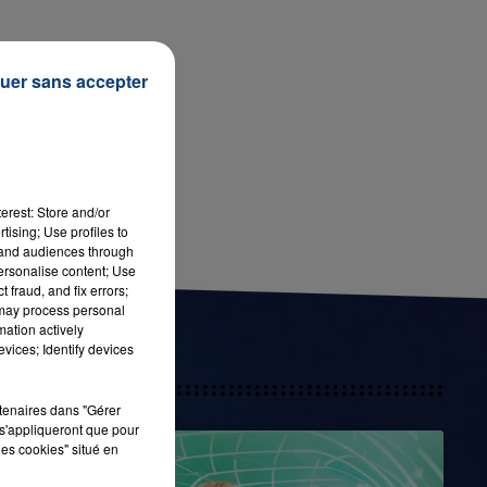
uer sans accepter
7h00 - 12h00
LA TEAM DU WEEK-END
erest: Store and/or
tising; Use profiles to
tand audiences through
personalise content; Use
 fraud, and fix errors;
 may process personal
mation actively
vices; Identify devices
rtenaires dans "Gérer
s'appliqueront que pour
les cookies" situé en