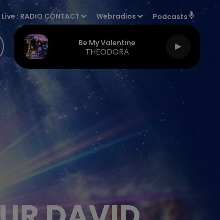
Live :
RADIO CONTACT
Webradios
Podcasts
Be My Valentine
THEODORA
UR DAVID