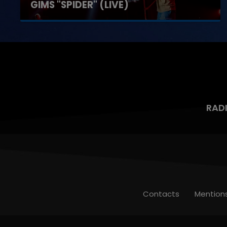
GIMS "SPIDER" (LIVE)
RAD
Contacts
Mention