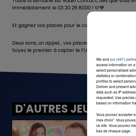
Toute la semaine sur Radio Contact, dès que vous en
immédiatement le 03 20 26 8000 ! 🩷​💙
Et gagnez vos places pour le concert de David Guetta
7h00 - 12h00
LA TEAM DU WEEK-END
Deux sons, un appel… vos places !
Soyez le premier à capter le FULL CONTACT de Davi
We and
our (447) partn
access information on a 
select personalised ad
statistics or combinatio
profiles to select person
Deliver and present adv
data such as IP address 
requested; Use precise g
based on information tra
D'AUTRES JEUX
Vous pouvez accepter en 
mes choix". Vous pouvez
ce site. Vous pouvez met
bas de chaque page.