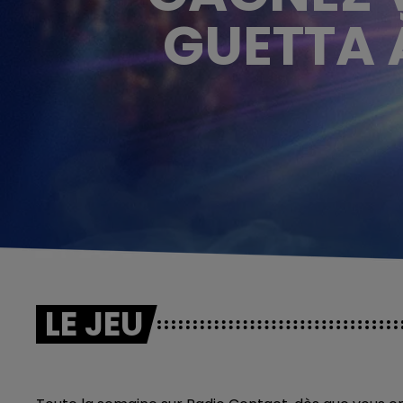
GUETTA À
LE JEU