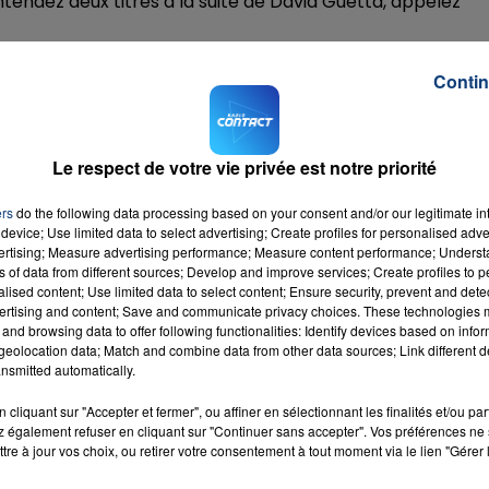
tendez deux titres à la suite de David Guetta, appelez
Contin
 au Stade de France à Paris le 13 juin 2026.
16h00 - 20h00
LA TEAM DU WEEK-END
Le respect de votre vie privée est notre priorité
d Guetta !
ers
do the following data processing based on your consent and/or our legitimate int
device; Use limited data to select advertising; Create profiles for personalised adver
vertising; Measure advertising performance; Measure content performance; Unders
ns of data from different sources; Develop and improve services; Create profiles to 
alised content; Use limited data to select content; Ensure security, prevent and detect
ertising and content; Save and communicate privacy choices. These technologies
and browsing data to offer following functionalities: Identify devices based on infor
eolocation data; Match and combine data from other data sources; Link different de
nsmitted automatically.
cliquant sur "Accepter et fermer", ou affiner en sélectionnant les finalités et/ou pa
 également refuser en cliquant sur "Continuer sans accepter". Vos préférences ne 
tre à jour vos choix, ou retirer votre consentement à tout moment via le lien "Gérer 