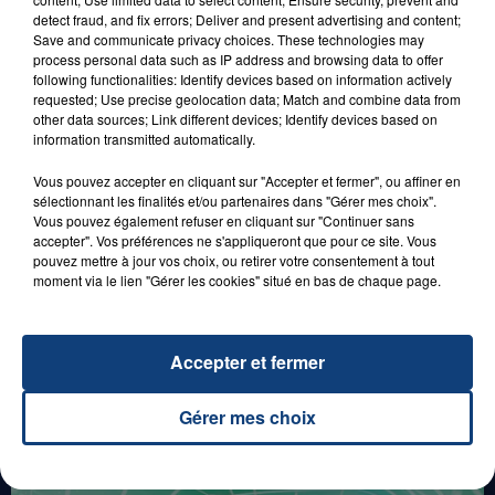
detect fraud, and fix errors; Deliver and present advertising and content;
Save and communicate privacy choices. These technologies may
process personal data such as IP address and browsing data to offer
following functionalities: Identify devices based on information actively
requested; Use precise geolocation data; Match and combine data from
29 août 2025
LE MOT CASH !
other data sources; Link different devices; Identify devices based on
information transmitted automatically.
Vous pouvez accepter en cliquant sur "Accepter et fermer", ou affiner en
sélectionnant les finalités et/ou partenaires dans "Gérer mes choix".
Vous pouvez également refuser en cliquant sur "Continuer sans
accepter". Vos préférences ne s'appliqueront que pour ce site. Vous
pouvez mettre à jour vos choix, ou retirer votre consentement à tout
moment via le lien "Gérer les cookies" situé en bas de chaque page.
8 août 2026
Accepter et fermer
GAGNEZ VOS ENTRÉES EN FAMILLE À
BAGATELLE !
Gérer mes choix