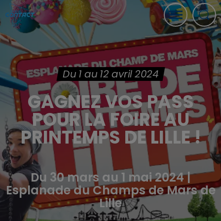
Du 1 au 12 avril 2024
GAGNEZ VOS PASS
POUR LA FOIRE AU
PRINTEMPS DE LILLE !
Du 30 mars au 1 mai 2024 |
Esplanade du Champs de Mars de
Lille