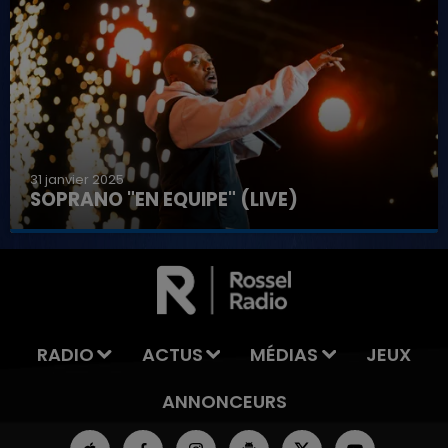
31 janvier 2025
SOPRANO "EN EQUIPE" (LIVE)
16h00 - 20h00
LA TEAM DU WEEK-END
RADIO
ACTUS
MÉDIAS
JEUX
ANNONCEURS