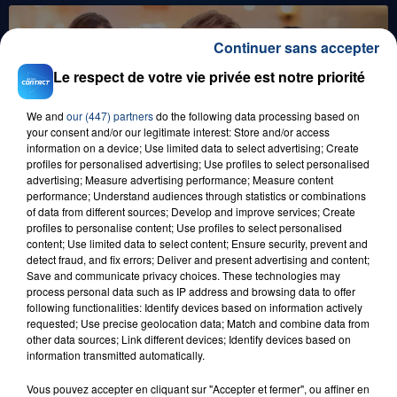
Continuer sans accepter
Le respect de votre vie privée est notre priorité
We and
our (447) partners
do the following data processing based on
your consent and/or our legitimate interest: Store and/or access
information on a device; Use limited data to select advertising; Create
profiles for personalised advertising; Use profiles to select personalised
29 août 2025
advertising; Measure advertising performance; Measure content
LE MOT CASH !
performance; Understand audiences through statistics or combinations
of data from different sources; Develop and improve services; Create
profiles to personalise content; Use profiles to select personalised
content; Use limited data to select content; Ensure security, prevent and
detect fraud, and fix errors; Deliver and present advertising and content;
Save and communicate privacy choices. These technologies may
process personal data such as IP address and browsing data to offer
following functionalities: Identify devices based on information actively
requested; Use precise geolocation data; Match and combine data from
other data sources; Link different devices; Identify devices based on
information transmitted automatically.
0h00
GAGNEZ VOS ENTRÉES EN FAMILLE À
Vous pouvez accepter en cliquant sur "Accepter et fermer", ou affiner en