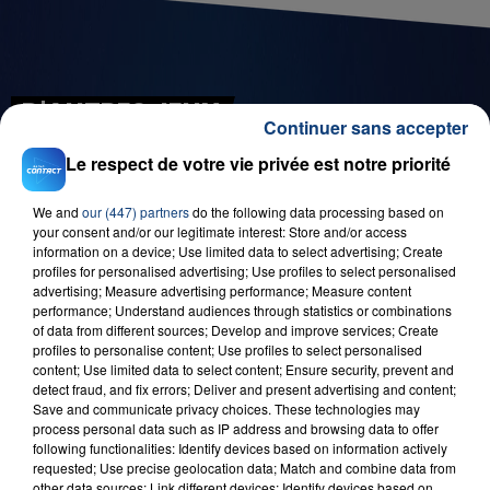
D'AUTRES JEUX
Continuer sans accepter
Le respect de votre vie privée est notre priorité
We and
our (447) partners
do the following data processing based on
your consent and/or our legitimate interest: Store and/or access
information on a device; Use limited data to select advertising; Create
profiles for personalised advertising; Use profiles to select personalised
advertising; Measure advertising performance; Measure content
performance; Understand audiences through statistics or combinations
of data from different sources; Develop and improve services; Create
profiles to personalise content; Use profiles to select personalised
29 août 2025
LE MOT CASH !
content; Use limited data to select content; Ensure security, prevent and
detect fraud, and fix errors; Deliver and present advertising and content;
Save and communicate privacy choices. These technologies may
process personal data such as IP address and browsing data to offer
following functionalities: Identify devices based on information actively
requested; Use precise geolocation data; Match and combine data from
other data sources; Link different devices; Identify devices based on