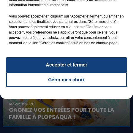
information transmitted automatically.
Vous pouvez accepter en cliquant sur "Accepter et fermer", ou affiner en
sélectionnant les finalités et/ou partenaires dans "Gérer mes choix".
Vous pouvez également refuser en cliquant sur "Continuer sans
8 août 2026
accepter". Vos préférences ne s'appliqueront que pour ce site. Vous
GAGNEZ VOS ENTRÉES EN FAMILLE À
pouvez mettre à jour vos choix, ou retirer votre consentement à tout
BAGATELLE !
moment via le lien "Gérer les cookies" situé en bas de chaque page.
Accepter et fermer
Gérer mes choix
1er août 2026
GAGNEZ VOS ENTRÉES POUR TOUTE LA
FAMILLE À PLOPSAQUA !