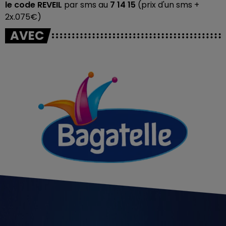
le code REVEIL
par sms au
7 14 15
(prix d'un sms +
2x.075€)
AVEC