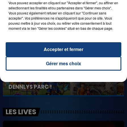
Vous pouvez accepter en cliquant sur "Accepter et fermer", ou affiner en
1er août 2026
GAGNEZ VOS ENTRÉES POUR TOUTE LA
sélectionnant les finalités et/ou partenaires dans "Gérer mes choix".
Vous pouvez également refuser en cliquant sur "Continuer sans
FAMILLE À PLOPSAQUA !
accepter". Vos préférences ne s'appliqueront que pour ce site. Vous
pouvez mettre à jour vos choix, ou retirer votre consentement à tout
moment via le lien "Gérer les cookies" situé en bas de chaque page.
Accepter et fermer
Gérer mes choix
21 juillet 2026
GAGNEZ VOS ENTRÉES EN FAMILLE À
DENNLYS PARC !
LES LIVES