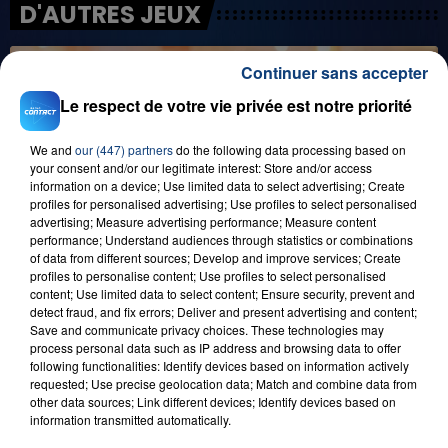
D'AUTRES JEUX
Continuer sans accepter
Le respect de votre vie privée est notre priorité
We and
our (447) partners
do the following data processing based on
your consent and/or our legitimate interest: Store and/or access
information on a device; Use limited data to select advertising; Create
profiles for personalised advertising; Use profiles to select personalised
advertising; Measure advertising performance; Measure content
29 août 2025
performance; Understand audiences through statistics or combinations
LE MOT CASH !
of data from different sources; Develop and improve services; Create
profiles to personalise content; Use profiles to select personalised
content; Use limited data to select content; Ensure security, prevent and
detect fraud, and fix errors; Deliver and present advertising and content;
Save and communicate privacy choices. These technologies may
process personal data such as IP address and browsing data to offer
following functionalities: Identify devices based on information actively
requested; Use precise geolocation data; Match and combine data from
other data sources; Link different devices; Identify devices based on
information transmitted automatically.