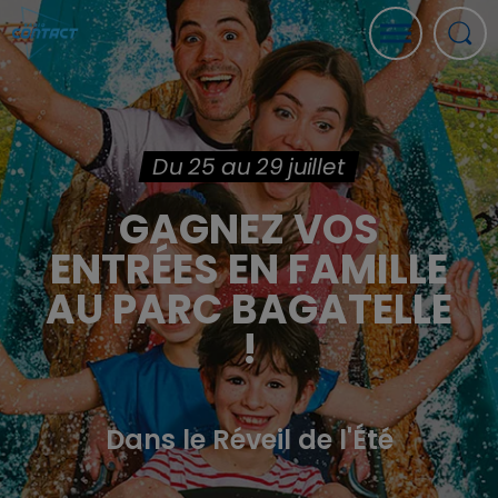
Du 25 au 29 juillet
GAGNEZ VOS
ENTRÉES EN FAMILLE
AU PARC BAGATELLE
!
Dans le Réveil de l'Été