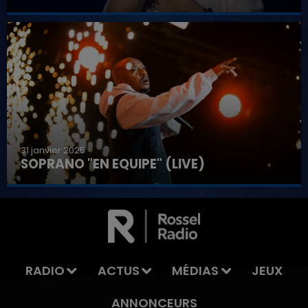
31 janvier 2025
SOPRANO "EN EQUIPE" (LIVE)
7h00 - 11h00
LA TEAM DE L'ÉTÉ
RADIO
ACTUS
MÉDIAS
JEUX
ANNONCEURS