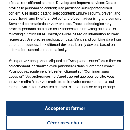
of data from different sources; Develop and improve services; Create
profiles to personalise content; Use profiles to select personalised
content; Use limited data to select content; Ensure security, prevent and
detect fraud, and fix errors; Deliver and present advertising and content;
Save and communicate privacy choices. These technologies may
process personal data such as IP address and browsing data to offer
following functionalities: Identify devices based on information actively
requested; Use precise geolocation data; Match and combine data from
other data sources; Link different devices; Identify devices based on
information transmitted automatically.
29 août 2025
LE MOT CASH !
Vous pouvez accepter en cliquant sur "Accepter et fermer", ou affiner en
sélectionnant les finalités et/ou partenaires dans "Gérer mes choix".
Vous pouvez également refuser en cliquant sur "Continuer sans
accepter". Vos préférences ne s'appliqueront que pour ce site. Vous
pouvez mettre à jour vos choix, ou retirer votre consentement à tout
moment via le lien "Gérer les cookies" situé en bas de chaque page.
Accepter et fermer
8 août 2026
Gérer mes choix
GAGNEZ VOS ENTRÉES EN FAMILLE À