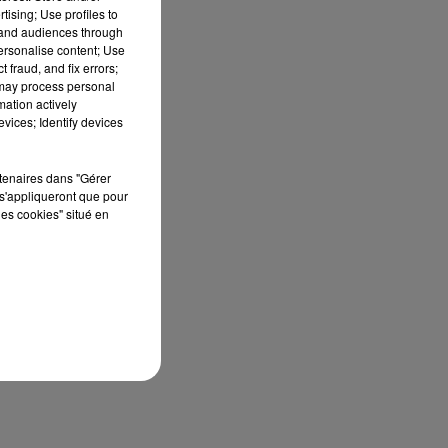
tising; Use profiles to
tand audiences through
personalise content; Use
 fraud, and fix errors;
 may process personal
mation actively
vices; Identify devices
’à
i-
rtenaires dans "Gérer
s'appliqueront que pour
les cookies" situé en