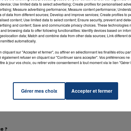
device; Use limited data to select advertising; Create profiles for personalised adver
vertising; Measure advertising performance; Measure content performance; Unders
ns of data from different sources; Develop and improve services; Create profiles to 
alised content; Use limited data to select content; Ensure security, prevent and detect
ertising and content; Save and communicate privacy choices. These technologies
nfants de moins de 4ans.
and browsing data to offer following functionalities: Identify devices based on infor
eolocation data; Match and combine data from other data sources; Link different de
e sonore peut atteindre 102db maximum. Il a été prouvé qu
nsmitted automatically.
ine si l’exposition est trop longue. Il existe des caques ant
antis. Qui plus est, l’enfant peut le bouger et le casque
cliquant sur "Accepter et fermer", ou affiner en sélectionnant les finalités et/ou pa
 également refuser en cliquant sur "Continuer sans accepter". Vos préférences ne 
ement de foule, cela pourrait être catastrophique pour
tre à jour vos choix, ou retirer votre consentement à tout moment via le lien "Gérer 
a SAS Contact FM ne préfère prendre aucun risque.
Gérer mes choix
Accepter et fermer
efusée à l’entrée et doit donc être consommée avant le
illes d’eau, sans bouchon). Les canettes et gourdes ne
ce ?