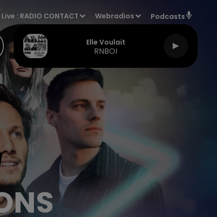
Live :
RADIO CONTACT
Webradios
Podcasts
Elle Voulait
RNBOI
IONS