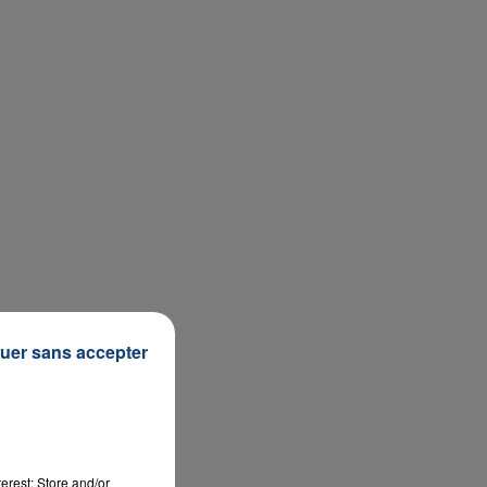
uer sans accepter
e
erest: Store and/or