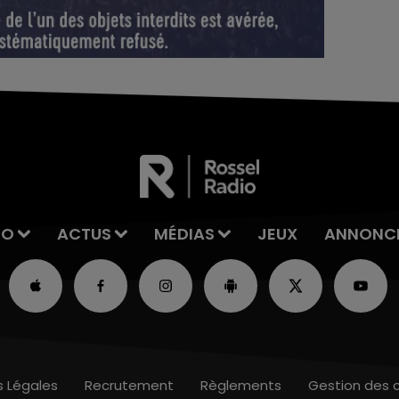
IO
ACTUS
MÉDIAS
JEUX
ANNONC
s Légales
Recrutement
Règlements
Gestion des 