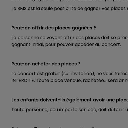
Le SMS est la seule possibilité de gagner vos places
16h00 - 20h00
LA TEAM DU WEEK-END
Peut-on offrir des places gagnées ?
La personne se voyant offrir des places doit se pré
gagnant initial, pour pouvoir accéder au concert.
Peut-on acheter des places ?
Le concert est gratuit (sur invitation), ne vous faî
INTERDITE. Toute place vendue, rachetée… sera ann
Les enfants doivent-ils également avoir une plac
Toute personne, peu importe son âge, doit détenir 