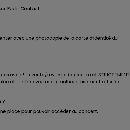
 sur Radio Contact.
7h00 - 12h00
LA TEAM DU WEEK-END
senter avec une photocopie de la carte d’identité du
tes pas avoir ! La vente/revente de places est STRICTEMENT
ulée et l’entrée vous sera malheureusement refusée.
e ?
une place pour pouvoir accéder au concert.