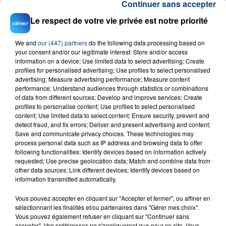
Continuer sans accepter
La mesure entre en vigueur pour un mois, elle
Le respect de votre vie privée est notre priorité
pourra être prolongée en fonction de l'évolution de
la situation sanitaire
.
We and
our (447) partners
do the following data processing based on
your consent and/or our legitimate interest: Store and/or access
information on a device; Use limited data to select advertising; Create
profiles for personalised advertising; Use profiles to select personalised
advertising; Measure advertising performance; Measure content
RADIO CONTACT
performance; Understand audiences through statistics or combinations
of data from different sources; Develop and improve services; Create
Candy Shop
profiles to personalise content; Use profiles to select personalised
50 CENT
content; Use limited data to select content; Ensure security, prevent and
detect fraud, and fix errors; Deliver and present advertising and content;
Save and communicate privacy choices. These technologies may
process personal data such as IP address and browsing data to offer
following functionalities: Identify devices based on information actively
requested; Use precise geolocation data; Match and combine data from
other data sources; Link different devices; Identify devices based on
information transmitted automatically.
Vous pouvez accepter en cliquant sur "Accepter et fermer", ou affiner en
FIL D'ACTU
sélectionnant les finalités et/ou partenaires dans "Gérer mes choix".
Vous pouvez également refuser en cliquant sur "Continuer sans
accepter". Vos préférences ne s'appliqueront que pour ce site. Vous