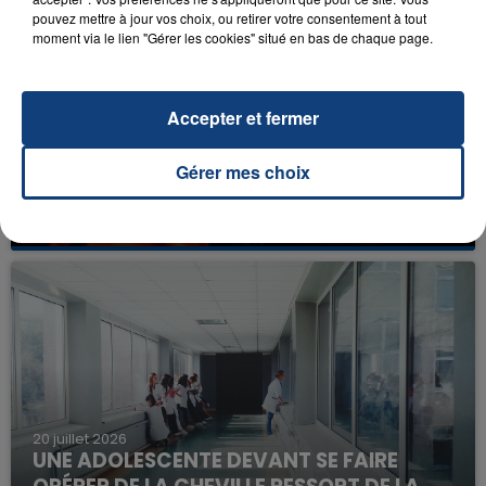
pouvez mettre à jour vos choix, ou retirer votre consentement à tout
moment via le lien "Gérer les cookies" situé en bas de chaque page.
Accepter et fermer
23 juillet 2026
Gérer mes choix
INCENDIE MORTEL À LENS : UNE FEMME ET
SON BÉBÉ ENTRE LA VIE ET LA...
Un homme s'est immolé par le feu après avoir
aspergé sa compagne et leur bébé de trois mois
d'un liquide inflammable.
20 juillet 2026
UNE ADOLESCENTE DEVANT SE FAIRE