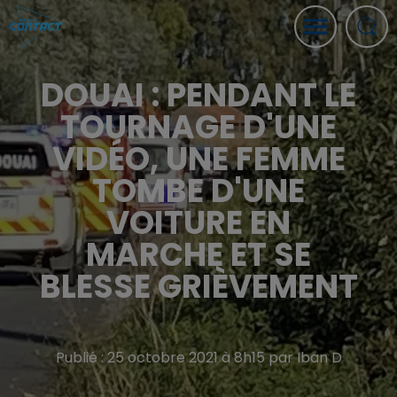
DOUAI : PENDANT LE
TOURNAGE D'UNE
VIDÉO, UNE FEMME
TOMBE D'UNE
VOITURE EN
MARCHE ET SE
BLESSE GRIÈVEMENT
Publié : 25 octobre 2021 à 8h15 par Iban D