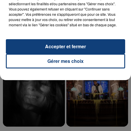
sélectionnant les finalités et/ou partenaires dans "Gérer mes choix".
Vous pouvez également refuser en cliquant sur "Continuer sans
accepter". Vos préférences ne s'appliqueront que pour ce site. Vous
20 juillet 2026
pouvez mettre à jour vos choix, ou retirer votre consentement à tout
UNE ADOLESCENTE DEVANT SE FAIRE
moment via le lien "Gérer les cookies" situé en bas de chaque page.
OPÉRER DE LA CHEVILLE RESSORT DE LA...
La famille a porté plainte contre la clinique qui a
reconnu sa responsabilité et présenté ses
Accepter et fermer
excuses.
TITRES DIFFUSÉS
Gérer mes choix
21h06
21h06
21h02
21h02