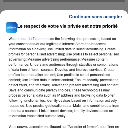
FIL D'ACTU
Continuer sans accepter
Le respect de votre vie privée est notre priorité
We and
our (447) partners
do the following data processing based on
your consent and/or our legitimate interest: Store and/or access
information on a device; Use limited data to select advertising; Create
profiles for personalised advertising; Use profiles to select personalised
advertising; Measure advertising performance; Measure content
performance; Understand audiences through statistics or combinations
of data from different sources; Develop and improve services; Create
23 juillet 2026
profiles to personalise content; Use profiles to select personalised
INCENDIE MORTEL À LENS : UNE FEMME ET
content; Use limited data to select content; Ensure security, prevent and
SON BÉBÉ ENTRE LA VIE ET LA...
detect fraud, and fix errors; Deliver and present advertising and content;
Save and communicate privacy choices. These technologies may
Un homme s'est immolé par le feu après avoir
process personal data such as IP address and browsing data to offer
aspergé sa compagne et leur bébé de trois mois
following functionalities: Identify devices based on information actively
d'un liquide inflammable.
requested; Use precise geolocation data; Match and combine data from
other data sources; Link different devices; Identify devices based on
information transmitted automatically.
Vous pouvez accepter en cliquant sur "Accepter et fermer", ou affiner en