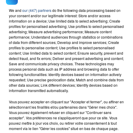
recette de cuisine avec Nico, Lily & Jackie Masse.
We and
our (447) partners
do the following data processing based on
your consent and/or our legitimate interest: Store and/or access
information on a device; Use limited data to select advertising; Create
LA RECETTE
profiles for personalised advertising; Use profiles to select personalised
advertising; Measure advertising performance; Measure content
performance; Understand audiences through statistics or combinations
of data from different sources; Develop and improve services; Create
profiles to personalise content; Use profiles to select personalised
Club Sandwich au fromage à raclette, champignons
content; Use limited data to select content; Ensure security, prevent and
et chorizo
detect fraud, and fix errors; Deliver and present advertising and content;
Save and communicate privacy choices. These technologies may
process personal data such as IP address and browsing data to offer
AVEC
following functionalities: Identify devices based on information actively
requested; Use precise geolocation data; Match and combine data from
other data sources; Link different devices; Identify devices based on
information transmitted automatically.
Vous pouvez accepter en cliquant sur "Accepter et fermer", ou affiner en
sélectionnant les finalités et/ou partenaires dans "Gérer mes choix".
Vous pouvez également refuser en cliquant sur "Continuer sans
accepter". Vos préférences ne s'appliqueront que pour ce site. Vous
pouvez mettre à jour vos choix, ou retirer votre consentement à tout
moment via le lien "Gérer les cookies" situé en bas de chaque page.