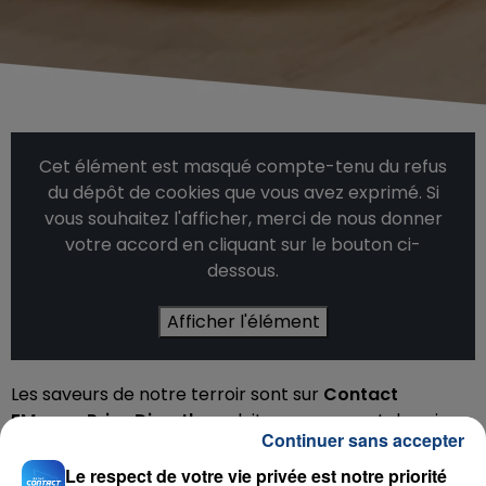
Cet élément est masqué compte-tenu du refus
du dépôt de cookies que vous avez exprimé. Si
vous souhaitez l'afficher, merci de nous donner
votre accord en cliquant sur le bouton ci-
dessous.
Afficher l'élément
Les saveurs de notre terroir sont sur
Contact
FM
avec
Prise Direct'
, produits savoureux et de saison
Continuer sans accepter
de nos producteurs locaux.
Retrouvez chaque vendredi à 08h05 une nouvelle
Le respect de votre vie privée est notre priorité