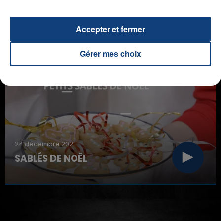
Accepter et fermer
D'AUTRES RECETTES
Gérer mes choix
24 décembre 2021
SABLÉS DE NOËL