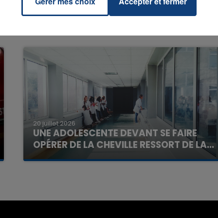
Gérer mes choix
Accepter et fermer
7h00 - 11h00
La Team de l'été
20 juillet 2026
UNE ADOLESCENTE DEVANT SE FAIRE
OPÉRER DE LA CHEVILLE RESSORT DE LA...
La famille a porté plainte contre la clinique qui a
reconnu sa responsabilité et présenté ses
excuses.