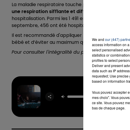
La maladie respiratoire touche principalement
les 
une respiration sifflante et difficile.
Elle peut dans 
hospitalisation. Parmi les 1 491 enfants de moins de
septembre, 456 ont été hospitalisés.
Il est recommandé d'appliquer l'ensemble des geste
We and
our (447) partn
bébé et d’éviter au maximum que d'autres adultes lu
access information on a 
select personalised ad
Pour consulter l'intégralité du point hebdomadaire
statistics or combinatio
profiles to select person
Deliver and present adv
data such as IP address 
requested; Use precise g
based on information tra
Vous pouvez accepter en 
Bos
mes choix". Vous pouvez
OREL
ce site. Vous pouvez met
bas de chaque page.