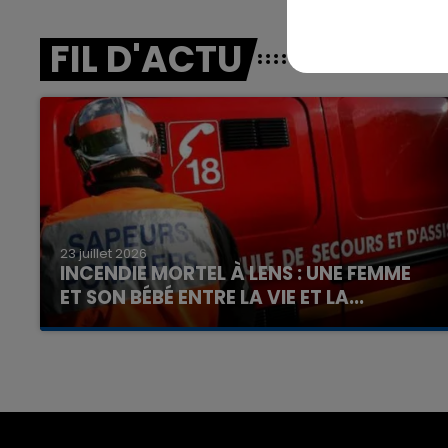
FIL D'ACTU
23 juillet 2026
INCENDIE MORTEL À LENS : UNE FEMME
ET SON BÉBÉ ENTRE LA VIE ET LA...
Un homme s'est immolé par le feu après avoir
aspergé sa compagne et leur bébé de trois
mois d'un liquide inflammable.