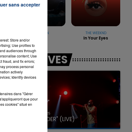
uer sans accepter
ne
7h00 - 11h00
LA TEAM DE L'ÉTÉ
ORELSAN
THE WEEKND
de
Boss
In Your Eyes
erest: Store and/or
tising; Use profiles to
tand audiences through
LES LIVES
personalise content; Use
 fraud, and fix errors;
 may process personal
mation actively
vices; Identify devices
rtenaires dans "Gérer
s'appliqueront que pour
les cookies" situé en
31 janvier 2025
GIMS "SPIDER" (LIVE)