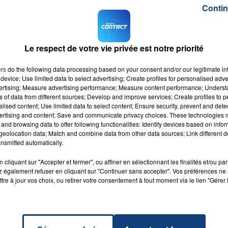
enfants de moins de deux ans.
Elle provoque
une toux et
Contin
certains cas nécessiter un passage aux urgences, voire u
 2 ans vus aux urgences pour bronchiolite la semaine du 26
Le respect de votre vie privée est notre priorité
s barrières, de surveiller régulièrement la température 
ers
do the following data processing based on your consent and/or our legitimate int
i touchent les mains ou le visage.
device; Use limited data to select advertising; Create profiles for personalised adver
vertising; Measure advertising performance; Measure content performance; Unders
 de Santé Publique France sur la bronchiolite,
cliquez ici
.
ns of data from different sources; Develop and improve services; Create profiles to 
alised content; Use limited data to select content; Ensure security, prevent and detect
ertising and content; Save and communicate privacy choices. These technologies
and browsing data to offer following functionalities: Identify devices based on infor
eolocation data; Match and combine data from other data sources; Link different de
nsmitted automatically.
cliquant sur "Accepter et fermer", ou affiner en sélectionnant les finalités et/ou pa
s
RADIO CONTACT
 également refuser en cliquant sur "Continuer sans accepter". Vos préférences ne 
SAN
tre à jour vos choix, ou retirer votre consentement à tout moment via le lien "Gérer 