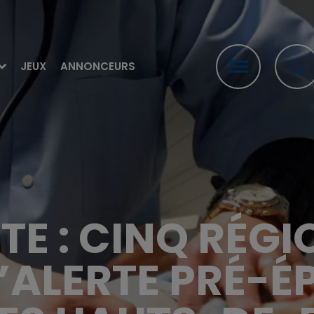
JEUX
ANNONCEURS
TE : CINQ RÉGI
D’ALERTE PRÉ-É