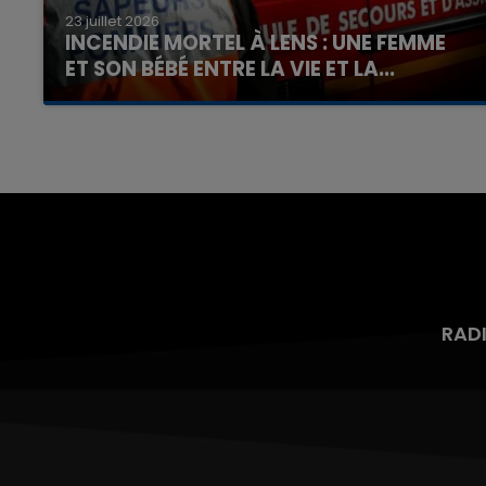
23 juillet 2026
INCENDIE MORTEL À LENS : UNE FEMME
ET SON BÉBÉ ENTRE LA VIE ET LA...
Un homme s'est immolé par le feu après avoir
aspergé sa compagne et leur bébé de trois
mois d'un liquide inflammable.
RAD