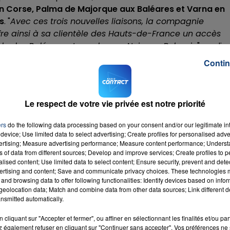
en Corse, Palma de Majorque aux Baléares et Varna en
s
. "
Avec ces trois nouvelles liaisons, la compagnie
re ainsi à sa clientèle des Hauts-de-France un accès
tale des Baléares et vers la mer Noire en Bulgarie
", expliq
Contin
 28 mai 2022
au départ de Lille - Lesquin avec
un vol par
ui reliera Lille à l’aéroport de Calvi-Sainte Catherine
Ajaccio, Bastia et Figari).
"
Le respect de votre vie privée est notre priorité
tir du 30 mai depuis Lille
. Volotea opérera une fois par
ers
do the following data processing based on your consent and/or our legitimate int
ille vers l’aéroport de Palma de Majorque, sa première
device; Use limited data to select advertising; Create profiles for personalised adver
nie proposera 5 928 sièges
".
vertising; Measure advertising performance; Measure content performance; Unders
ns of data from different sources; Develop and improve services; Create profiles to 
e la Mer Noire en Bulgarie seront desservies
chaque mardi
alised content; Use limited data to select content; Ensure security, prevent and detect
ertising and content; Save and communicate privacy choices. These technologies
and browsing data to offer following functionalities: Identify devices based on infor
e site de la compagnie , avec des billets à partir de
eolocation data; Match and combine data from other data sources; Link different de
nsmitted automatically.
cliquant sur "Accepter et fermer", ou affiner en sélectionnant les finalités et/ou pa
 également refuser en cliquant sur "Continuer sans accepter". Vos préférences ne 