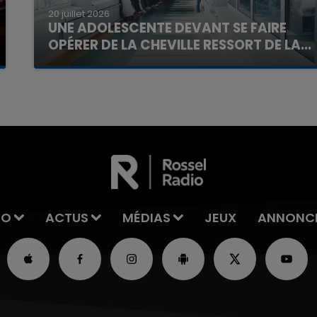
20 juillet 2026
UNE ADOLESCENTE DEVANT SE FAIRE
OPÉRER DE LA CHEVILLE RESSORT DE LA...
La famille a porté plainte contre la clinique qui a
reconnu sa responsabilité et présenté ses
excuses.
IO
ACTUS
MÉDIAS
JEUX
ANNONC