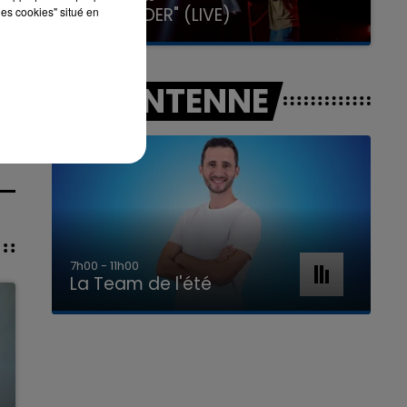
GIMS "SPIDER" (LIVE)
les cookies" situé en
A L'ANTENNE
7h00 - 11h00
La Team de l'été