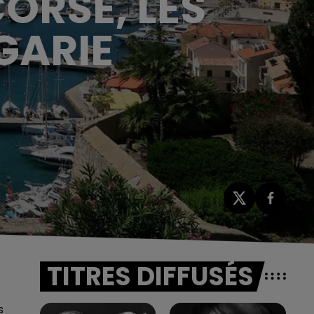
ORSE, LES
GARIE
TITRES DIFFUSÉS
s