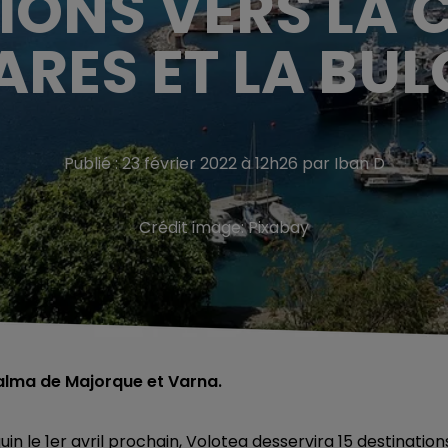
IONS VERS LA C
ARES ET LA BUL
Publié : 23 février 2022 à 12h26 par Iban D
Crédit image:
Pixabay
Palma de Majorque et Varna.
n le 1er avril prochain, Volotea desservira 15 destination