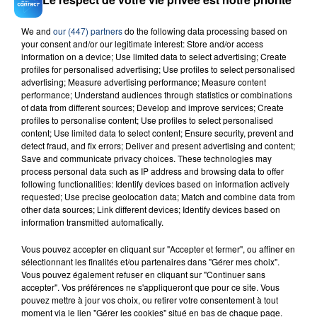
We and
our (447) partners
do the following data processing based on
your consent and/or our legitimate interest: Store and/or access
23 juillet 2026
information on a device; Use limited data to select advertising; Create
INCENDIE MORTEL À LENS : UNE FEMME ET
profiles for personalised advertising; Use profiles to select personalised
SON BÉBÉ ENTRE LA VIE ET LA...
advertising; Measure advertising performance; Measure content
performance; Understand audiences through statistics or combinations
Un homme s'est immolé par le feu après avoir
of data from different sources; Develop and improve services; Create
aspergé sa compagne et leur bébé de trois mois
profiles to personalise content; Use profiles to select personalised
d'un liquide inflammable.
content; Use limited data to select content; Ensure security, prevent and
detect fraud, and fix errors; Deliver and present advertising and content;
Save and communicate privacy choices. These technologies may
process personal data such as IP address and browsing data to offer
following functionalities: Identify devices based on information actively
requested; Use precise geolocation data; Match and combine data from
other data sources; Link different devices; Identify devices based on
information transmitted automatically.
20 juillet 2026
UNE ADOLESCENTE DEVANT SE FAIRE
Vous pouvez accepter en cliquant sur "Accepter et fermer", ou affiner en
OPÉRER DE LA CHEVILLE RESSORT DE LA...
sélectionnant les finalités et/ou partenaires dans "Gérer mes choix".
Vous pouvez également refuser en cliquant sur "Continuer sans
La famille a porté plainte contre la clinique qui a
accepter". Vos préférences ne s'appliqueront que pour ce site. Vous
reconnu sa responsabilité et présenté ses
pouvez mettre à jour vos choix, ou retirer votre consentement à tout
excuses.
moment via le lien "Gérer les cookies" situé en bas de chaque page.