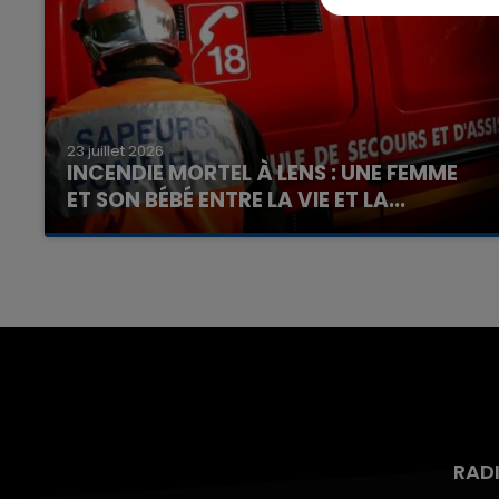
23 juillet 2026
INCENDIE MORTEL À LENS : UNE FEMME
ET SON BÉBÉ ENTRE LA VIE ET LA...
Un homme s'est immolé par le feu après avoir
aspergé sa compagne et leur bébé de trois
mois d'un liquide inflammable.
RAD