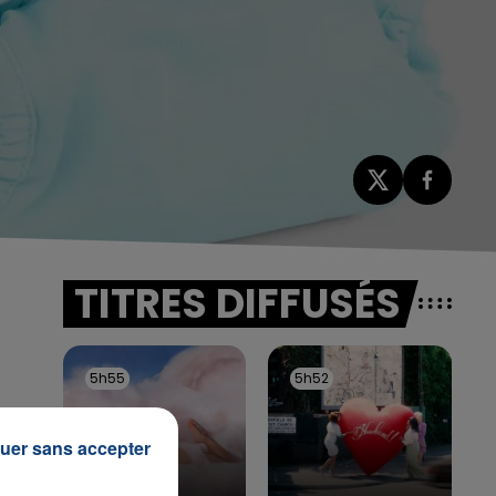
TITRES DIFFUSÉS
5h55
5h55
5h52
5h52
uer sans accepter