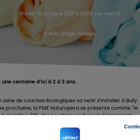
Publié : 6 octobre 2021 à 12h39 par Ines M
Crédit image:
Pixabay
une centaine d'ici à 2 à 3 ans.
 usine de couches écologiques va venir s'installer à Bully
année prochaine, la PME Naturopera se présente comme "le
. Aujourd'hui, 90% des couches vendues en France sont
is avec la promesse de créer des emplois. Une quarantaine
Contin
de la production est prévu pour octobre 2022.