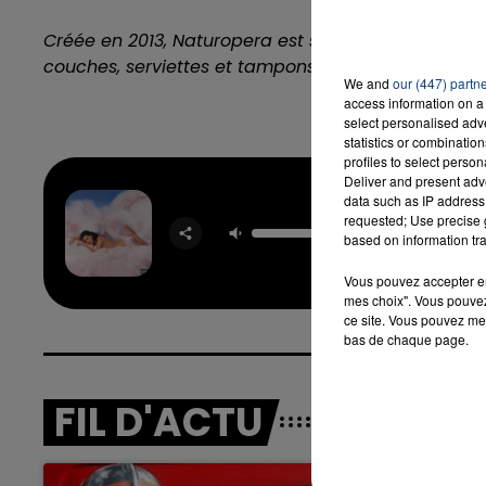
Créée en 2013, Naturopera est spécialisée dans le
couches, serviettes et tampons hygiéniques et prod
We and
our (447) partn
access information on a 
select personalised ad
statistics or combinatio
profiles to select person
Deliver and present adv
data such as IP address 
requested; Use precise g
Firew
based on information tra
KATY P
Vous pouvez accepter en 
mes choix". Vous pouvez
ce site. Vous pouvez met
bas de chaque page.
FIL D'ACTU