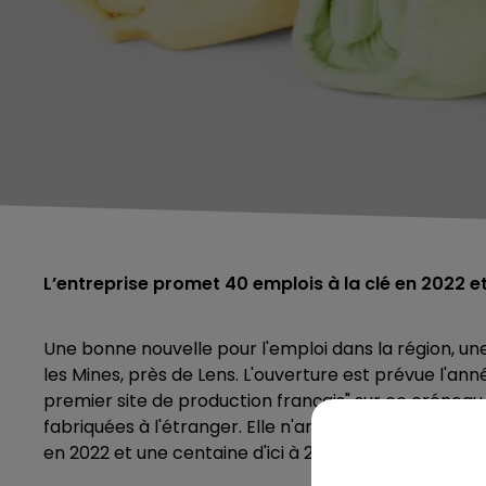
L’entreprise promet 40 emplois à la clé en 2022 et 
Une bonne nouvelle pour l'emploi dans la région, une
les Mines, près de Lens. L'ouverture est prévue l'
premier site de production français" sur ce créneau
fabriquées à l'étranger. Elle n'arrive pas seule ma
en 2022 et une centaine d'ici à 2 à 3 ans. Le début 