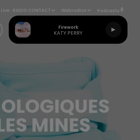
Live :
RADIO CONTACT
Webradios
Podcasts
Firework
KATY PERRY
COLOGIQUES
 LES MINES