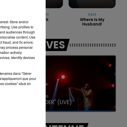
KATY PERRY
RAYE
Firework
Where Is My
erest: Store and/or
Husband!
7h00 - 11h00
tising; Use profiles to
LA TEAM DE L'ÉTÉ
tand audiences through
personalise content; Use
LES LIVES
 fraud, and fix errors;
 may process personal
mation actively
vices; Identify devices
rtenaires dans "Gérer
s'appliqueront que pour
les cookies" situé en
31 janvier 2025
GIMS "SPIDER" (LIVE)