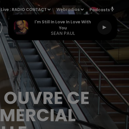
Live :
RADIO CONTACT
Webradios
Podcasts
I'm Still In Love In Love With
You
SEAN PAUL
 OUVRE CE
MMERCIAL