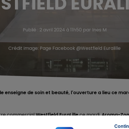
STFIELD EURALI
Publié : 2 avril 2024 à 11h50 par Ines M
Crédit image:
Page Facebook @Westfield Euralille
le enseigne de soin et beauté, l'ouverture a lieu ce mar
ntre commercial
Westfield EuraLille
ce mardi.
Aroma-Zo
ur s'installer quelques kilomètres plus loin. La marque
Contin
 mardi sa nouvelle boutique Lilloise ainsi que son t
out