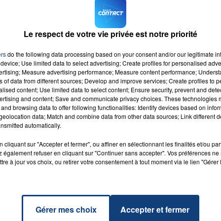
s" jusqu'à 18h.
emier étage du centre commercial dans un espace de 265
Le respect de votre vie privée est notre priorité
différents univers
d’Aroma-Zone : la beauté brute, la
ure, l’aromathérapie, la nutrition, la bibliothèque Aroma-
ers
do the following data processing based on your consent and/or our legitimate int
device; Use limited data to select advertising; Create profiles for personalised adver
vertising; Measure advertising performance; Measure content performance; Unders
ns of data from different sources; Develop and improve services; Create profiles to 
alised content; Use limited data to select content; Ensure security, prevent and detect
ertising and content; Save and communicate privacy choices. These technologies
and browsing data to offer following functionalities: Identify devices based on infor
eolocation data; Match and combine data from other data sources; Link different de
nsmitted automatically.
In Love
RADIO CONTACT
ith You
cliquant sur "Accepter et fermer", ou affiner en sélectionnant les finalités et/ou pa
PAUL
 également refuser en cliquant sur "Continuer sans accepter". Vos préférences ne 
tre à jour vos choix, ou retirer votre consentement à tout moment via le lien "Gérer 
Gérer mes choix
Accepter et fermer