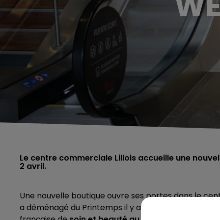
WE
Le centre commerciale Lillois accueille une nouvel
2 avril.
Une nouvelle boutique ouvre ses portes dans le ce
a déménagé du Printemps il y a quelques semaines po
française de
soin et beauté au naturel
, inaugure ce