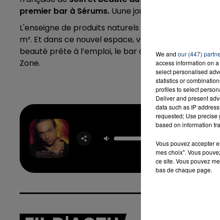
premier bar à Sérums.
Uune journée "Portes Ouverte
L'enseigne de produits naturels prend place au pr
m². Et dans ce nouvel espace, vous retrouverez les
beauté prête à l’emploi, le bar à vrac, la maison nat
We and
our (447) partn
Zone.
access information on a 
select personalised ad
statistics or combinatio
profiles to select person
Deliver and present adv
data such as IP address 
requested; Use precise g
based on information tra
I'm Still 
In Love W
Vous pouvez accepter en 
SEAN 
mes choix". Vous pouvez
ce site. Vous pouvez met
bas de chaque page.