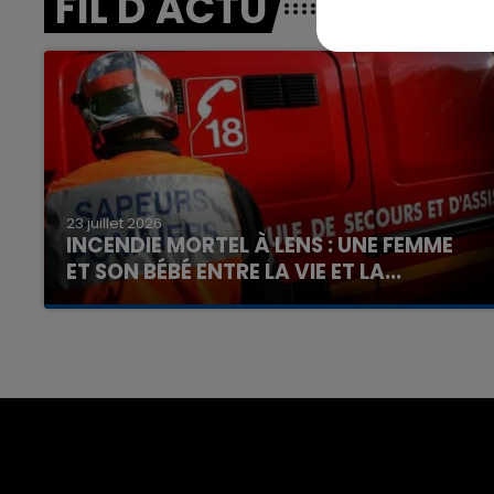
FIL D'ACTU
23 juillet 2026
INCENDIE MORTEL À LENS : UNE FEMME
ET SON BÉBÉ ENTRE LA VIE ET LA...
Un homme s'est immolé par le feu après avoir
aspergé sa compagne et leur bébé de trois
mois d'un liquide inflammable.