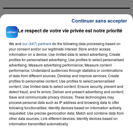
Continuer sans accepter
FIL D'ACTU
Le respect de votre vie privée est notre priorité
We and
our (447) partners
do the following data processing based on
your consent and/or our legitimate interest: Store and/or access
information on a device; Use limited data to select advertising; Create
profiles for personalised advertising; Use profiles to select personalised
advertising; Measure advertising performance; Measure content
performance; Understand audiences through statistics or combinations
of data from different sources; Develop and improve services; Create
profiles to personalise content; Use profiles to select personalised
23 juillet 2026
content; Use limited data to select content; Ensure security, prevent and
INCENDIE MORTEL À LENS : UNE FEMME ET
detect fraud, and fix errors; Deliver and present advertising and content;
SON BÉBÉ ENTRE LA VIE ET LA...
Save and communicate privacy choices. These technologies may
Un homme s'est immolé par le feu après avoir
process personal data such as IP address and browsing data to offer
following functionalities: Identify devices based on information actively
aspergé sa compagne et leur bébé de trois mois
requested; Use precise geolocation data; Match and combine data from
d'un liquide inflammable.
other data sources; Link different devices; Identify devices based on
information transmitted automatically.