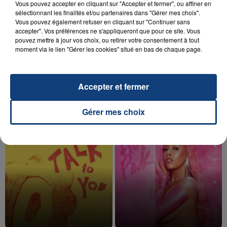
Vous pouvez accepter en cliquant sur "Accepter et fermer", ou affiner en
sélectionnant les finalités et/ou partenaires dans "Gérer mes choix".
Vous pouvez également refuser en cliquant sur "Continuer sans
accepter". Vos préférences ne s'appliqueront que pour ce site. Vous
pouvez mettre à jour vos choix, ou retirer votre consentement à tout
20 juillet 2026
UNE ADOLESCENTE DEVANT SE FAIRE
moment via le lien "Gérer les cookies" situé en bas de chaque page.
OPÉRER DE LA CHEVILLE RESSORT DE LA...
La famille a porté plainte contre la clinique qui a
Accepter et fermer
reconnu sa responsabilité et présenté ses
excuses.
TITRES DIFFUSÉS
Gérer mes choix
18h38
18h38
18h31
18h31