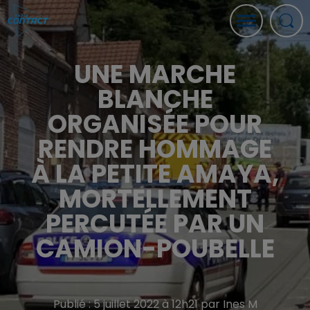
UNE MARCHE
BLANCHE
ORGANISÉE POUR
RENDRE HOMMAGE
À LA PETITE AMAYA,
MORTELLEMENT
PERCUTÉE PAR UN
CAMION-POUBELLE
Publié : 5 juillet 2022 à 12h21 par Ines M