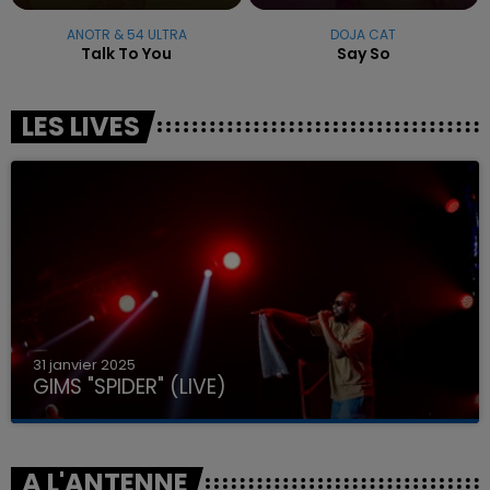
ANOTR & 54 ULTRA
DOJA CAT
Talk To You
Say So
LES LIVES
31 janvier 2025
GIMS "SPIDER" (LIVE)
A L'ANTENNE