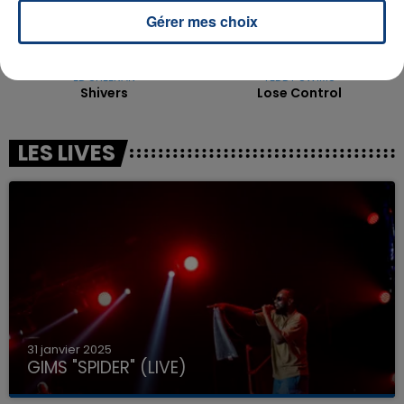
Gérer mes choix
ED SHEERAN
TEDDY SWIMS
Shivers
Lose Control
LES LIVES
31 janvier 2025
GIMS "SPIDER" (LIVE)