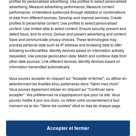
d'un liquide inflammable.
profiles for personalised advertising; Use profiles to select personalised
advertising; Measure advertising performance; Measure content
performance; Understand audiences through statistics or combinations
of data from different sources; Develop and improve services; Create
profiles to personalise content; Use profiles to select personalised
content; Use limited data to select content; Ensure security, prevent and
detect fraud, and fix errors; Deliver and present advertising and content;
Save and communicate privacy choices. These technologies may
20 juillet 2026
process personal data such as IP address and browsing data to offer
UNE ADOLESCENTE DEVANT SE FAIRE
following functionalities: Identify devices based on information actively
OPÉRER DE LA CHEVILLE RESSORT DE LA...
requested; Use precise geolocation data; Match and combine data from
La famille a porté plainte contre la clinique qui a
other data sources; Link different devices; Identify devices based on
information transmitted automatically.
reconnu sa responsabilité et présenté ses
excuses.
Vous pouvez accepter en cliquant sur "Accepter et fermer", ou affiner en
TITRES DIFFUSÉS
sélectionnant les finalités et/ou partenaires dans "Gérer mes choix".
Vous pouvez également refuser en cliquant sur "Continuer sans
accepter". Vos préférences ne s'appliqueront que pour ce site. Vous
6h56
6h56
6h54
6h54
pouvez mettre à jour vos choix, ou retirer votre consentement à tout
moment via le lien "Gérer les cookies" situé en bas de chaque page.
Accepter et fermer