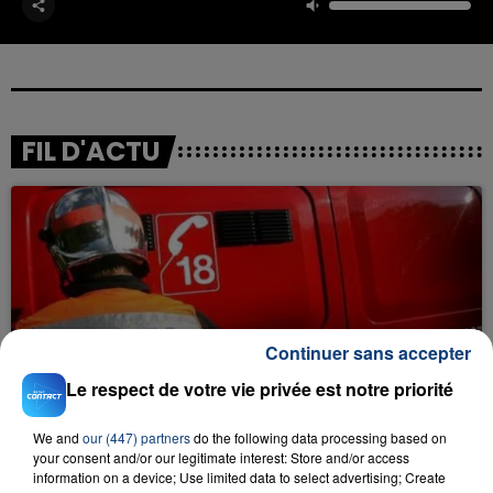
FIL D'ACTU
Continuer sans accepter
23 juillet 2026
INCENDIE MORTEL À LENS : UNE FEMME ET
Le respect de votre vie privée est notre priorité
SON BÉBÉ ENTRE LA VIE ET LA...
We and
our (447) partners
do the following data processing based on
Un homme s'est immolé par le feu après avoir
your consent and/or our legitimate interest: Store and/or access
aspergé sa compagne et leur bébé de trois mois
information on a device; Use limited data to select advertising; Create