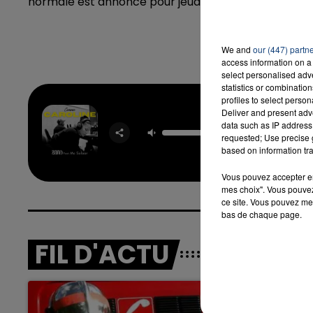
normale est annoncé pour jeudi.
16h00 - 20h00
We and
our (447) partn
LA TEAM DU WEEK-END
access information on a 
select personalised ad
statistics or combinatio
profiles to select person
Deliver and present adv
Com
data such as IP address 
Carol
requested; Use precise g
ZAHO 
based on information tra
SOLA
Vous pouvez accepter en 
mes choix". Vous pouvez
ce site. Vous pouvez met
bas de chaque page.
FIL D'ACTU