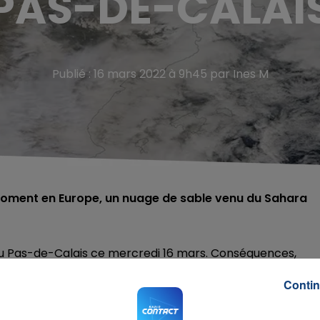
PAS-DE-CALAI
Publié : 16 mars 2022 à 9h45 par Ines M
ment en Europe, un nuage de sable venu du Sahara
du Pas-de-Calais ce mercredi 16 mars. Conséquences,
itures. Le nuage de sable a été aperçu en France mardi à
Contin
 le grand Est. Un phénomène rare qui va rendre la qualité 
r les températures de quelques degrés. Le retour à la