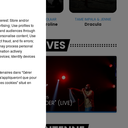
ZAHO & MC SOLAAR
TAME IMPALA & JENNIE
16h00 - 20h00
erest: Store and/or
Comme Caroline
Dracula
LA TEAM DU WEEK-END
tising; Use profiles to
tand audiences through
personalise content; Use
LES LIVES
 fraud, and fix errors;
 may process personal
mation actively
vices; Identify devices
rtenaires dans "Gérer
s'appliqueront que pour
les cookies" situé en
31 janvier 2025
GIMS "SPIDER" (LIVE)