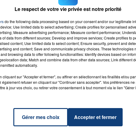
Le respect de votre vie privée est notre priorité
7h00 - 12h00
ers
do the following data processing based on your consent and/or our legitimate int
LA TEAM DU WEEK-END
device; Use limited data to select advertising; Create profiles for personalised adver
vertising; Measure advertising performance; Measure content performance; Unders
ns of data from different sources; Develop and improve services; Create profiles to 
alised content; Use limited data to select content; Ensure security, prevent and detect
ertising and content; Save and communicate privacy choices. These technologies
me
and browsing data to offer following functionalities: Identify devices based on infor
RADIO CONTACT
ine
eolocation data; Match and combine data from other data sources; Link different de
& MC
nsmitted automatically.
AR
cliquant sur "Accepter et fermer", ou affiner en sélectionnant les finalités et/ou pa
 également refuser en cliquant sur "Continuer sans accepter". Vos préférences ne 
tre à jour vos choix, ou retirer votre consentement à tout moment via le lien "Gérer 
Gérer mes choix
Accepter et fermer