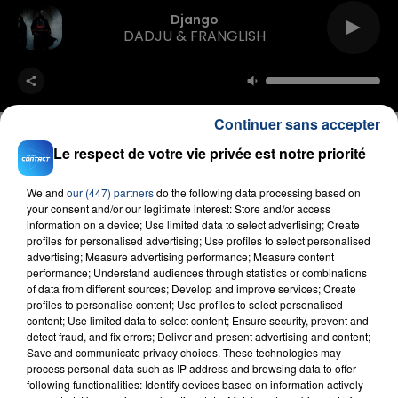
Django
DADJU & FRANGLISH
Continuer sans accepter
Le respect de votre vie privée est notre priorité
FIL D'ACTU
We and
our (447) partners
do the following data processing based on
your consent and/or our legitimate interest: Store and/or access
information on a device; Use limited data to select advertising; Create
profiles for personalised advertising; Use profiles to select personalised
advertising; Measure advertising performance; Measure content
performance; Understand audiences through statistics or combinations
of data from different sources; Develop and improve services; Create
profiles to personalise content; Use profiles to select personalised
content; Use limited data to select content; Ensure security, prevent and
detect fraud, and fix errors; Deliver and present advertising and content;
Save and communicate privacy choices. These technologies may
process personal data such as IP address and browsing data to offer
23 juillet 2026
following functionalities: Identify devices based on information actively
INCENDIE MORTEL À LENS : UNE FEMME ET