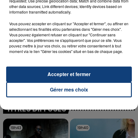
requested; Use precise geolocation data; Match and combine data from
SON BÉBÉ ENTRE LA VIE ET LA...
other data sources; Link different devices; Identify devices based on
Un homme s'est immolé par le feu après avoir
information transmitted automatically.
aspergé sa compagne et leur bébé de trois mois
Vous pouvez accepter en cliquant sur "Accepter et fermer", ou affiner en
d'un liquide inflammable.
sélectionnant les finalités et/ou partenaires dans "Gérer mes choix".
Vous pouvez également refuser en cliquant sur "Continuer sans
accepter". Vos préférences ne s'appliqueront que pour ce site. Vous
pouvez mettre à jour vos choix, ou retirer votre consentement à tout
moment via le lien "Gérer les cookies" situé en bas de chaque page.
20 juillet 2026
UNE ADOLESCENTE DEVANT SE FAIRE
Accepter et fermer
OPÉRER DE LA CHEVILLE RESSORT DE LA...
La famille a porté plainte contre la clinique qui a
Gérer mes choix
reconnu sa responsabilité et présenté ses
excuses.
TITRES DIFFUSÉS
19h43
19h43
19h40
19h40