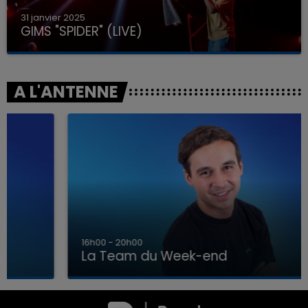
31 janvier 2025
GIMS "SPIDER" (LIVE)
A L'ANTENNE
16h00 - 20h00
La Team du Week-end
00
7h00 - 12h00
EEK-END
LA TEAM DU WEE