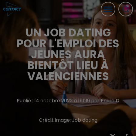
UN JOB DATING
POUR L'EMPLOI DES
JEUNES AURA
BIENTÔT LIEU À
VALENCIENNES
Publié : 14 octobre 2022 à 15h19 par Emilie D
Crédit image:
Job dating