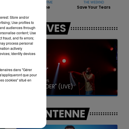
TAYC & ANYME
THE WEEKND
Reanyme
Save Your Tears
erest: Store and/or
7h00 - 11h00
tising; Use profiles to
LES LIVES
LA TEAM DE L'ÉTÉ
tand audiences through
personalise content; Use
 fraud, and fix errors;
 may process personal
mation actively
vices; Identify devices
rtenaires dans "Gérer
s'appliqueront que pour
les cookies" situé en
31 janvier 2025
GIMS "SPIDER" (LIVE)
A L'ANTENNE