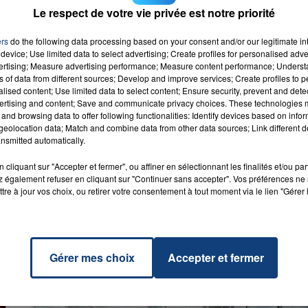
iers éléments de l’enquête évoquent également
une
Le respect de votre vie privée est notre priorité
volant.
ers
do the following data processing based on your consent and/or our legitimate int
device; Use limited data to select advertising; Create profiles for personalised adver
vertising; Measure advertising performance; Measure content performance; Unders
ns of data from different sources; Develop and improve services; Create profiles to 
alised content; Use limited data to select content; Ensure security, prevent and detect
ertising and content; Save and communicate privacy choices. These technologies
and browsing data to offer following functionalities: Identify devices based on infor
yme
RADIO CONTACT
eolocation data; Match and combine data from other data sources; Link different de
ANYME
nsmitted automatically.
cliquant sur "Accepter et fermer", ou affiner en sélectionnant les finalités et/ou pa
 également refuser en cliquant sur "Continuer sans accepter". Vos préférences ne 
tre à jour vos choix, ou retirer votre consentement à tout moment via le lien "Gérer 
Gérer mes choix
Accepter et fermer