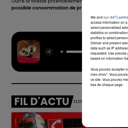
Outre la vitesse potentiellement excessive, l
es prem
possible consommation de protoxyde d’azote au 
We and
our (447) partn
access information on a 
select personalised ad
statistics or combinatio
profiles to select person
Deliver and present adv
data such as IP address 
Rean
requested; Use precise g
TAYC & 
based on information tra
Vous pouvez accepter en 
mes choix". Vous pouvez
ce site. Vous pouvez met
bas de chaque page.
FIL D'ACTU