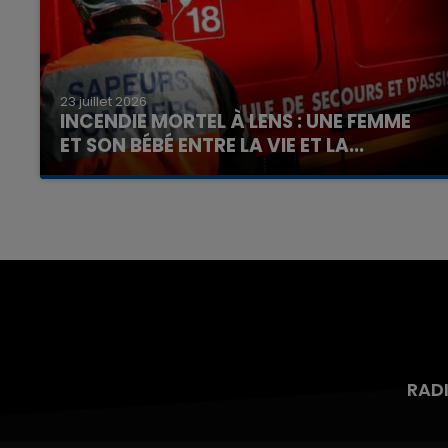
23 juillet 2026
INCENDIE MORTEL À LENS : UNE FEMME
ET SON BÉBÉ ENTRE LA VIE ET LA...
Un homme s'est immolé par le feu après avoir
aspergé sa compagne et leur bébé de trois
mois d'un liquide inflammable.
RAD