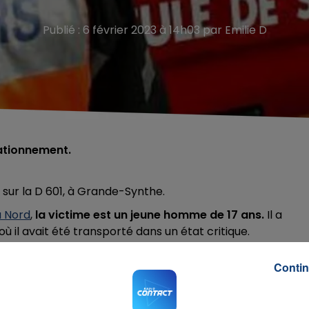
Publié : 6 février 2023 à 14h03 par Emilie D
tationnement.
sur la D 601, à Grande-Synthe.
u Nord
,
la victime est un jeune homme de 17 ans.
Il a
 il avait été transporté dans un état critique.
rcedes entrée en collision avec un bus en stationnement,
Contin
obiliste âgé de 22 ans roulait à très vive allure.
Ce
ne enquête.