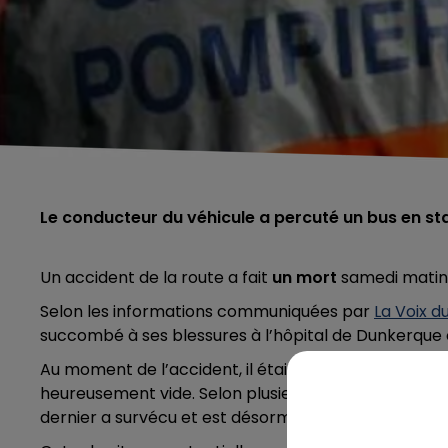
Le conducteur du véhicule a percuté un bus en s
Un accident de la route a fait
un mort
samedi matin 
Selon les informations communiquées par
La Voix d
succombé à ses blessures à l’hôpital de Dunkerque où
Au moment de l’accident, il était passager d'une Me
heureusement vide. Selon plusieurs témoins,
l'autom
dernier a survécu et est désormais sous le coup d’u