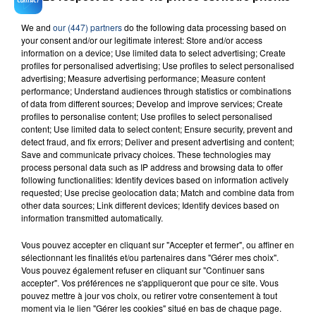
We and
our (447) partners
do the following data processing based on
your consent and/or our legitimate interest: Store and/or access
23 juillet 2026
information on a device; Use limited data to select advertising; Create
INCENDIE MORTEL À LENS : UNE FEMME ET
profiles for personalised advertising; Use profiles to select personalised
SON BÉBÉ ENTRE LA VIE ET LA...
advertising; Measure advertising performance; Measure content
Un homme s'est immolé par le feu après avoir
performance; Understand audiences through statistics or combinations
of data from different sources; Develop and improve services; Create
aspergé sa compagne et leur bébé de trois mois
profiles to personalise content; Use profiles to select personalised
d'un liquide inflammable.
content; Use limited data to select content; Ensure security, prevent and
detect fraud, and fix errors; Deliver and present advertising and content;
Save and communicate privacy choices. These technologies may
process personal data such as IP address and browsing data to offer
following functionalities: Identify devices based on information actively
requested; Use precise geolocation data; Match and combine data from
other data sources; Link different devices; Identify devices based on
information transmitted automatically.
20 juillet 2026
UNE ADOLESCENTE DEVANT SE FAIRE
Vous pouvez accepter en cliquant sur "Accepter et fermer", ou affiner en
OPÉRER DE LA CHEVILLE RESSORT DE LA...
sélectionnant les finalités et/ou partenaires dans "Gérer mes choix".
La famille a porté plainte contre la clinique qui a
Vous pouvez également refuser en cliquant sur "Continuer sans
accepter". Vos préférences ne s'appliqueront que pour ce site. Vous
reconnu sa responsabilité et présenté ses
pouvez mettre à jour vos choix, ou retirer votre consentement à tout
excuses.
moment via le lien "Gérer les cookies" situé en bas de chaque page.
TITRES DIFFUSÉS