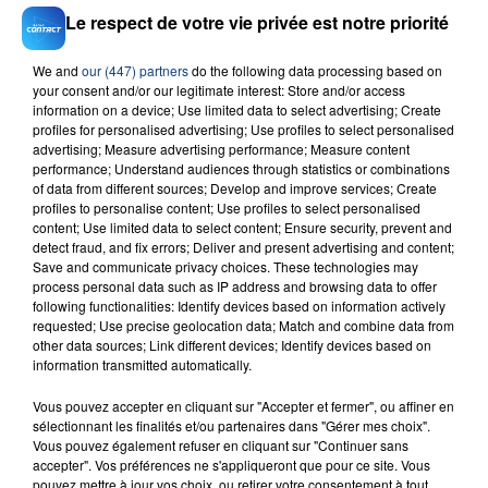
Le respect de votre vie privée est notre priorité
We and
our (447) partners
do the following data processing based on
your consent and/or our legitimate interest: Store and/or access
information on a device; Use limited data to select advertising; Create
23 juillet 2026
profiles for personalised advertising; Use profiles to select personalised
INCENDIE MORTEL À LENS : UNE FEMME ET
advertising; Measure advertising performance; Measure content
SON BÉBÉ ENTRE LA VIE ET LA...
performance; Understand audiences through statistics or combinations
of data from different sources; Develop and improve services; Create
Un homme s'est immolé par le feu après avoir
profiles to personalise content; Use profiles to select personalised
aspergé sa compagne et leur bébé de trois mois
content; Use limited data to select content; Ensure security, prevent and
detect fraud, and fix errors; Deliver and present advertising and content;
d'un liquide inflammable.
Save and communicate privacy choices. These technologies may
process personal data such as IP address and browsing data to offer
following functionalities: Identify devices based on information actively
requested; Use precise geolocation data; Match and combine data from
other data sources; Link different devices; Identify devices based on
information transmitted automatically.
20 juillet 2026
Vous pouvez accepter en cliquant sur "Accepter et fermer", ou affiner en
UNE ADOLESCENTE DEVANT SE FAIRE
sélectionnant les finalités et/ou partenaires dans "Gérer mes choix".
OPÉRER DE LA CHEVILLE RESSORT DE LA...
Vous pouvez également refuser en cliquant sur "Continuer sans
accepter". Vos préférences ne s'appliqueront que pour ce site. Vous
La famille a porté plainte contre la clinique qui a
pouvez mettre à jour vos choix, ou retirer votre consentement à tout