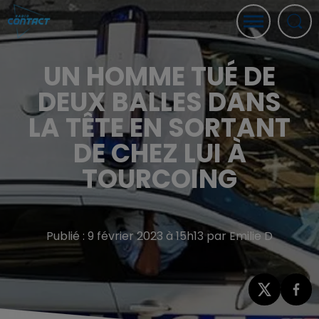
UN HOMME TUÉ DE
DEUX BALLES DANS
LA TÊTE EN SORTANT
DE CHEZ LUI À
TOURCOING
Publié : 9 février 2023 à 15h13 par Emilie D