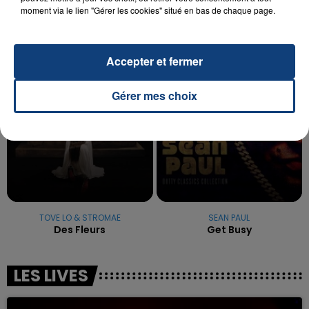
reconnu sa responsabilité et présenté ses
moment via le lien "Gérer les cookies" situé en bas de chaque page.
excuses.
TITRES DIFFUSÉS
Accepter et fermer
0h49
0h49
0h46
0h46
Gérer mes choix
TOVE LO & STROMAE
SEAN PAUL
Des Fleurs
Get Busy
LES LIVES