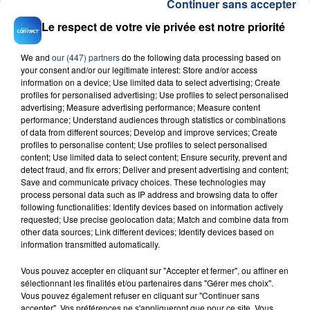
Continuer sans accepter
Le respect de votre vie privée est notre priorité
We and
our (447) partners
do the following data processing based on
your consent and/or our legitimate interest: Store and/or access
information on a device; Use limited data to select advertising; Create
profiles for personalised advertising; Use profiles to select personalised
23 juillet 2026
advertising; Measure advertising performance; Measure content
INCENDIE MORTEL À LENS : UNE FEMME ET
performance; Understand audiences through statistics or combinations
SON BÉBÉ ENTRE LA VIE ET LA...
of data from different sources; Develop and improve services; Create
profiles to personalise content; Use profiles to select personalised
Un homme s'est immolé par le feu après avoir
content; Use limited data to select content; Ensure security, prevent and
aspergé sa compagne et leur bébé de trois mois
detect fraud, and fix errors; Deliver and present advertising and content;
Save and communicate privacy choices. These technologies may
d'un liquide inflammable.
process personal data such as IP address and browsing data to offer
following functionalities: Identify devices based on information actively
requested; Use precise geolocation data; Match and combine data from
other data sources; Link different devices; Identify devices based on
information transmitted automatically.
Vous pouvez accepter en cliquant sur "Accepter et fermer", ou affiner en
20 juillet 2026
sélectionnant les finalités et/ou partenaires dans "Gérer mes choix".
UNE ADOLESCENTE DEVANT SE FAIRE
Vous pouvez également refuser en cliquant sur "Continuer sans
OPÉRER DE LA CHEVILLE RESSORT DE LA...
accepter". Vos préférences ne s'appliqueront que pour ce site. Vous