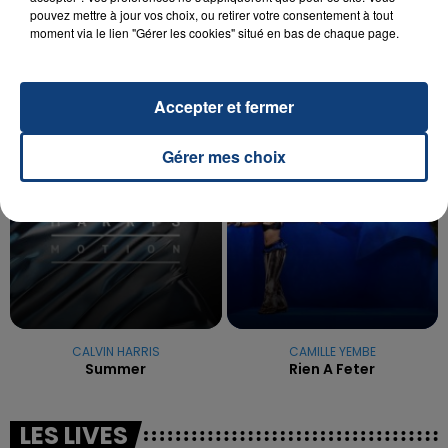
pouvez mettre à jour vos choix, ou retirer votre consentement à tout
La famille a porté plainte contre la clinique qui a
moment via le lien "Gérer les cookies" situé en bas de chaque page.
reconnu sa responsabilité et présenté ses
excuses.
TITRES DIFFUSÉS
Accepter et fermer
20h46
20h46
20h43
20h43
Gérer mes choix
CALVIN HARRIS
CAMILLE YEMBE
Summer
Rien A Feter
LES LIVES