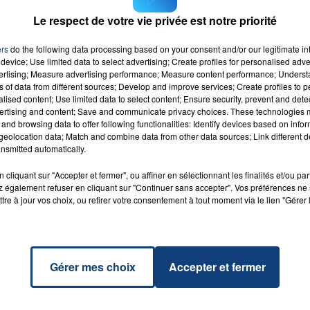
Le respect de votre vie privée est notre priorité
ers
do the following data processing based on your consent and/or our legitimate int
device; Use limited data to select advertising; Create profiles for personalised adver
vertising; Measure advertising performance; Measure content performance; Unders
 Love
ns of data from different sources; Develop and improve services; Create profiles to 
RADIO CONTACT
KE &
alised content; Use limited data to select content; Ensure security, prevent and detect
GOMEZ
ertising and content; Save and communicate privacy choices. These technologies
and browsing data to offer following functionalities: Identify devices based on infor
eolocation data; Match and combine data from other data sources; Link different de
nsmitted automatically.
cliquant sur "Accepter et fermer", ou affiner en sélectionnant les finalités et/ou pa
 également refuser en cliquant sur "Continuer sans accepter". Vos préférences ne 
tre à jour vos choix, ou retirer votre consentement à tout moment via le lien "Gérer 
Gérer mes choix
Accepter et fermer