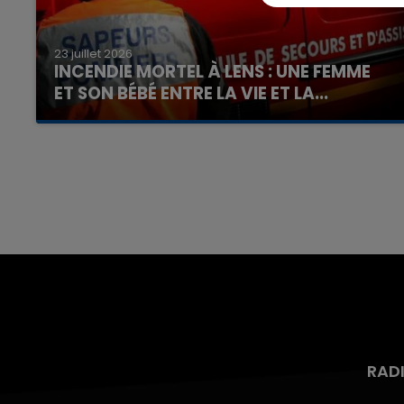
23 juillet 2026
INCENDIE MORTEL À LENS : UNE FEMME
ET SON BÉBÉ ENTRE LA VIE ET LA...
Un homme s'est immolé par le feu après avoir
aspergé sa compagne et leur bébé de trois
mois d'un liquide inflammable.
RAD