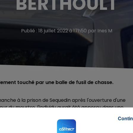
BERTHOULT
Publié : 18 juillet 2022 à 17h50 par Ines M
llement touché par une balle de fusil de chasse.
anche à la prison de Sequedin après l'ouverture d'une
jour du meurtre, l'individu aurait été apperçu dans une
u fusil de chasse sur la victime. Le suspect a d'abord été
Contin
e remis aux gendarmes. D'après
la Voix du Nord
, il pourrait
uit.