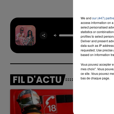
We and
our (447) partn
access information on a 
select personalised ad
Selfish
statistics or combinatio
DJ SNA
profiles to select person
SELENA 
Deliver and present adv
data such as IP address 
requested; Use precise g
based on information tra
Vous pouvez accepter en 
mes choix". Vous pouvez
ce site. Vous pouvez met
FIL D'ACTU
bas de chaque page.