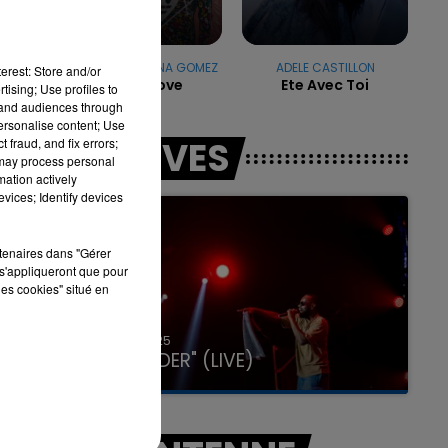
DJ SNAKE & SELENA GOMEZ
ADELE CASTILLON
erest: Store and/or
Selfish Love
Ete Avec Toi
tising; Use profiles to
7h00 - 11h00
LA TEAM DE L'ÉTÉ
tand audiences through
personalise content; Use
LES LIVES
 fraud, and fix errors;
 may process personal
mation actively
vices; Identify devices
rtenaires dans "Gérer
s'appliqueront que pour
les cookies" situé en
31 janvier 2025
GIMS "SPIDER" (LIVE)