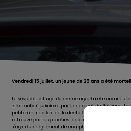
Vendredi 15 juillet, un jeune de 25 ans a été morte
Le suspect est âgé du même âge, il a été écroué dim
information judiciaire par le parquet de Béthune. Le 
petite rue non loin de la déchetterie et aurait tiré a
retrouvé par les proches de la victime avant d'êtr
s'agir d'un règlement de compte. L'enquête se pours