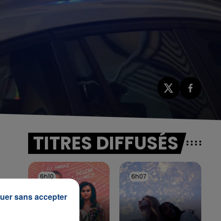
TITRES DIFFUSÉS
6h10
6h10
6h07
6h07
uer sans accepter