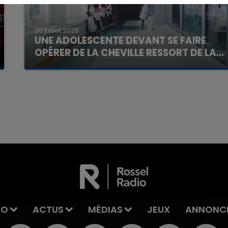
20 juillet 2026
UNE ADOLESCENTE DEVANT SE FAIRE
OPÉRER DE LA CHEVILLE RESSORT DE LA...
La famille a porté plainte contre la clinique qui a
reconnu sa responsabilité et présenté ses
excuses.
7h00 - 11h00
La Team de l'été
IO
ACTUS
MÉDIAS
JEUX
ANNONC