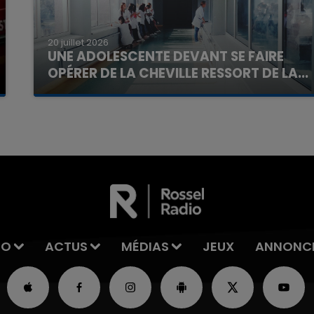
20 juillet 2026
UNE ADOLESCENTE DEVANT SE FAIRE
OPÉRER DE LA CHEVILLE RESSORT DE LA...
La famille a porté plainte contre la clinique qui a
7h00 - 11h00
La Team de l'été
reconnu sa responsabilité et présenté ses
excuses.
IO
ACTUS
MÉDIAS
JEUX
ANNONC