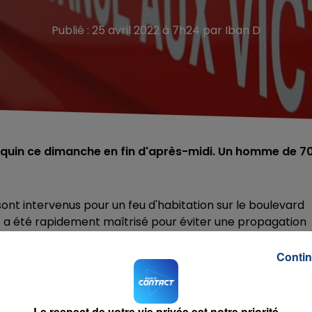
Publié : 25 avril 2022 à 7h24 par Iban D
equin ce dimanche en fin d'après-midi. Un homme de 7
nt intervenus pour un feu d'habitation sur le boulevard
e a été rapidement maîtrisé pour éviter une propagation
Contin
icapé, a été retrouvé mort dans son fauteuil au rez-
iquée par les fumées.
s précises de l'incendie.
Le respect de votre vie privée est notre priorité