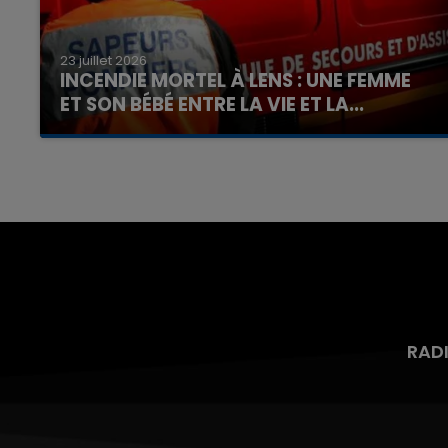
23 juillet 2026
INCENDIE MORTEL À LENS : UNE FEMME
ET SON BÉBÉ ENTRE LA VIE ET LA...
Un homme s'est immolé par le feu après avoir
aspergé sa compagne et leur bébé de trois
mois d'un liquide inflammable.
RAD