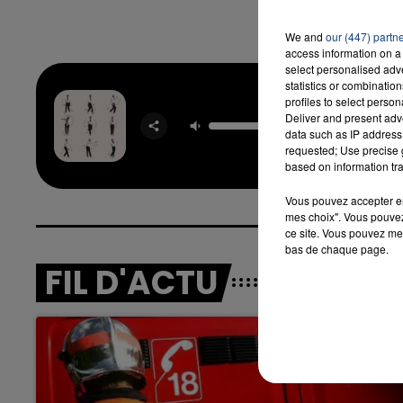
We and
our (447) partn
access information on a 
select personalised ad
statistics or combinatio
profiles to select person
San
Deliver and present adv
STRO
data such as IP address 
requested; Use precise g
based on information tra
Vous pouvez accepter en 
mes choix". Vous pouvez
ce site. Vous pouvez met
bas de chaque page.
FIL D'ACTU