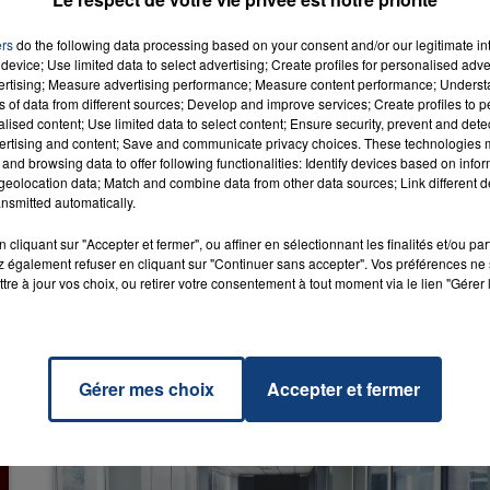
ers
do the following data processing based on your consent and/or our legitimate int
device; Use limited data to select advertising; Create profiles for personalised adver
vertising; Measure advertising performance; Measure content performance; Unders
ns of data from different sources; Develop and improve services; Create profiles to 
alised content; Use limited data to select content; Ensure security, prevent and detect
te
ertising and content; Save and communicate privacy choices. These technologies
RADIO CONTACT
MAE
and browsing data to offer following functionalities: Identify devices based on infor
eolocation data; Match and combine data from other data sources; Link different de
nsmitted automatically.
cliquant sur "Accepter et fermer", ou affiner en sélectionnant les finalités et/ou pa
 également refuser en cliquant sur "Continuer sans accepter". Vos préférences ne 
tre à jour vos choix, ou retirer votre consentement à tout moment via le lien "Gérer 
Gérer mes choix
Accepter et fermer