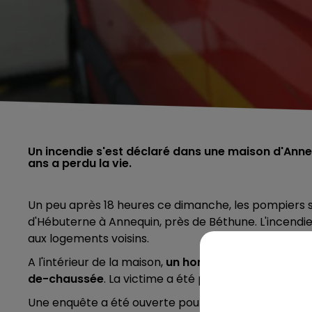
Un incendie s'est déclaré dans une maison d'Ann
ans a perdu la vie.
Un peu après 18 heures ce dimanche, les pompiers so
d'Hébuterne à Annequin, près de Béthune. L'incendi
aux logements voisins.
A l'intérieur de la maison,
un homme de 70 ans, hand
de-chaussée
. La victime a été probablement intox
Une enquête a été ouverte pour déterminer les cause