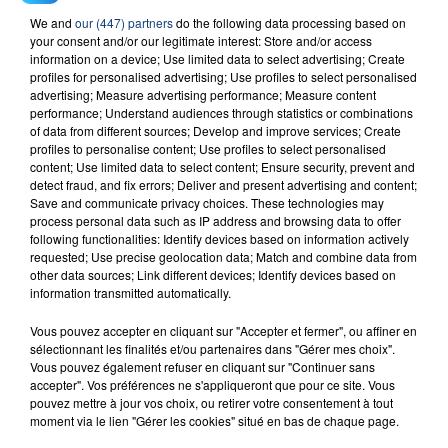
We and
our (447) partners
do the following data processing based on
23 juillet 2026
your consent and/or our legitimate interest: Store and/or access
INCENDIE MORTEL À LENS : UNE FEMME ET
information on a device; Use limited data to select advertising; Create
SON BÉBÉ ENTRE LA VIE ET LA...
profiles for personalised advertising; Use profiles to select personalised
advertising; Measure advertising performance; Measure content
Un homme s'est immolé par le feu après avoir
performance; Understand audiences through statistics or combinations
aspergé sa compagne et leur bébé de trois mois
of data from different sources; Develop and improve services; Create
d'un liquide inflammable.
profiles to personalise content; Use profiles to select personalised
content; Use limited data to select content; Ensure security, prevent and
detect fraud, and fix errors; Deliver and present advertising and content;
Save and communicate privacy choices. These technologies may
process personal data such as IP address and browsing data to offer
following functionalities: Identify devices based on information actively
requested; Use precise geolocation data; Match and combine data from
other data sources; Link different devices; Identify devices based on
20 juillet 2026
information transmitted automatically.
UNE ADOLESCENTE DEVANT SE FAIRE
OPÉRER DE LA CHEVILLE RESSORT DE LA...
Vous pouvez accepter en cliquant sur "Accepter et fermer", ou affiner en
La famille a porté plainte contre la clinique qui a
sélectionnant les finalités et/ou partenaires dans "Gérer mes choix".
Vous pouvez également refuser en cliquant sur "Continuer sans
reconnu sa responsabilité et présenté ses
accepter". Vos préférences ne s'appliqueront que pour ce site. Vous
excuses.
pouvez mettre à jour vos choix, ou retirer votre consentement à tout
TITRES DIFFUSÉS
moment via le lien "Gérer les cookies" situé en bas de chaque page.