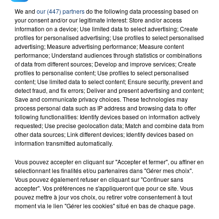
23 juillet 2026
We and
our (447) partners
do the following data processing based on
INCENDIE MORTEL À LENS : UNE FEMME ET
your consent and/or our legitimate interest: Store and/or access
SON BÉBÉ ENTRE LA VIE ET LA...
information on a device; Use limited data to select advertising; Create
profiles for personalised advertising; Use profiles to select personalised
Un homme s'est immolé par le feu après avoir
advertising; Measure advertising performance; Measure content
aspergé sa compagne et leur bébé de trois mois
performance; Understand audiences through statistics or combinations
d'un liquide inflammable.
of data from different sources; Develop and improve services; Create
profiles to personalise content; Use profiles to select personalised
content; Use limited data to select content; Ensure security, prevent and
detect fraud, and fix errors; Deliver and present advertising and content;
Save and communicate privacy choices. These technologies may
process personal data such as IP address and browsing data to offer
following functionalities: Identify devices based on information actively
requested; Use precise geolocation data; Match and combine data from
20 juillet 2026
other data sources; Link different devices; Identify devices based on
UNE ADOLESCENTE DEVANT SE FAIRE
information transmitted automatically.
OPÉRER DE LA CHEVILLE RESSORT DE LA...
La famille a porté plainte contre la clinique qui a
Vous pouvez accepter en cliquant sur "Accepter et fermer", ou affiner en
sélectionnant les finalités et/ou partenaires dans "Gérer mes choix".
reconnu sa responsabilité et présenté ses
Vous pouvez également refuser en cliquant sur "Continuer sans
excuses.
accepter". Vos préférences ne s'appliqueront que pour ce site. Vous
TITRES DIFFUSÉS
pouvez mettre à jour vos choix, ou retirer votre consentement à tout
moment via le lien "Gérer les cookies" situé en bas de chaque page.