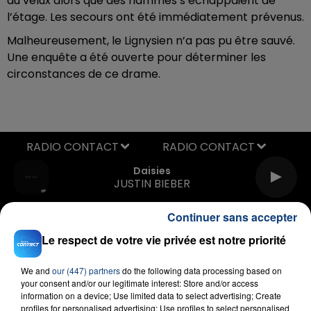
au velux alors que des flammes s’échappaient de
l’étage. Les secours ont été immédiatement prévenus.
Malheureusement, le Lignysien n’a pas pu être sauvé.
Une enquête a été ouverte pour déterminer les
circonstances de ce drame.
RADIO CONTACT
Daisies
JUSTIN BIEBER
Continuer sans accepter
Le respect de votre vie privée est notre priorité
We and
our (447) partners
do the following data processing based on
your consent and/or our legitimate interest: Store and/or access
information on a device; Use limited data to select advertising; Create
FIL D'ACTU
profiles for personalised advertising; Use profiles to select personalised