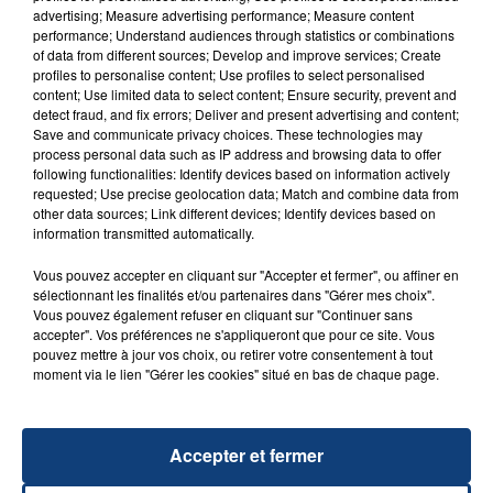
advertising; Measure advertising performance; Measure content
performance; Understand audiences through statistics or combinations
of data from different sources; Develop and improve services; Create
profiles to personalise content; Use profiles to select personalised
content; Use limited data to select content; Ensure security, prevent and
detect fraud, and fix errors; Deliver and present advertising and content;
Save and communicate privacy choices. These technologies may
process personal data such as IP address and browsing data to offer
following functionalities: Identify devices based on information actively
requested; Use precise geolocation data; Match and combine data from
23 juillet 2026
other data sources; Link different devices; Identify devices based on
INCENDIE MORTEL À LENS : UNE FEMME ET
information transmitted automatically.
SON BÉBÉ ENTRE LA VIE ET LA...
Vous pouvez accepter en cliquant sur "Accepter et fermer", ou affiner en
Un homme s'est immolé par le feu après avoir
sélectionnant les finalités et/ou partenaires dans "Gérer mes choix".
aspergé sa compagne et leur bébé de trois mois
Vous pouvez également refuser en cliquant sur "Continuer sans
accepter". Vos préférences ne s'appliqueront que pour ce site. Vous
d'un liquide inflammable.
pouvez mettre à jour vos choix, ou retirer votre consentement à tout
moment via le lien "Gérer les cookies" situé en bas de chaque page.
Accepter et fermer
20 juillet 2026