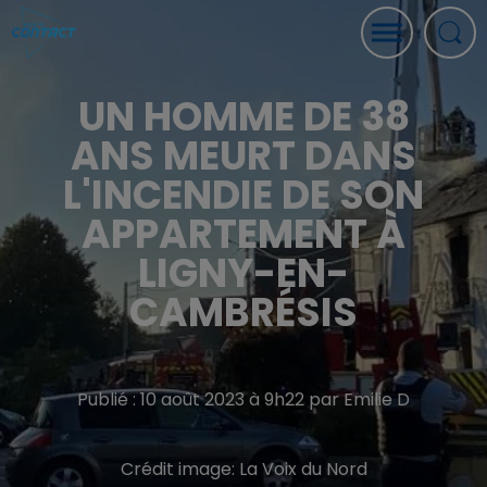
UN HOMME DE 38
ANS MEURT DANS
L'INCENDIE DE SON
APPARTEMENT À
LIGNY-EN-
CAMBRÉSIS
Publié : 10 août 2023 à 9h22 par Emilie D
Crédit image:
La Voix du Nord